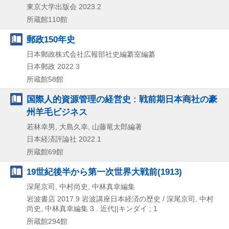
東京大学出版会
2023.2
所蔵館110館
郵政150年史
日本郵政株式会社広報部社史編纂室編纂
日本郵政
2022.3
所蔵館58館
国際人的資源管理の経営史 : 戦前期日本商社の豪
州羊毛ビジネス
若林幸男, 大島久幸, 山藤竜太郎編著
日本経済評論社
2022.1
所蔵館69館
19世紀後半から第一次世界大戦前(1913)
深尾京司, 中村尚史, 中林真幸編集
岩波書店
2017.9
岩波講座日本経済の歴史 / 深尾京司,
中村
尚史,
中林真幸編集 3 . 近代||キンダイ ; 1
所蔵館294館