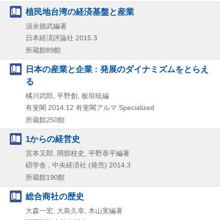
植民地台湾の経済基盤と産業
須永徳武編著
日本経済評論社
2015.3
所蔵館89館
日本の産業と企業 : 発展のダイナミズムをとらえ
る
橘川武郎, 平野創, 板垣暁編
有斐閣
2014.12
有斐閣アルマ Specialized
所蔵館250館
1からの経営史
宮本又郎, 岡部桂史, 平野恭平編著
碩学舎 , 中央経済社 (発売)
2014.3
所蔵館190館
総合商社の歴史
大森一宏, 大島久幸, 木山実編著