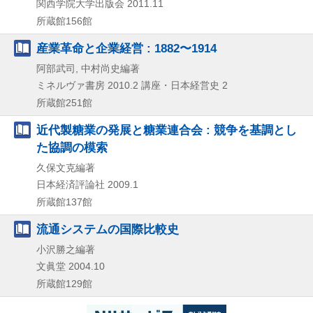
関西学院大学出版会
2011.11
所蔵館156館
産業革命と企業経営 : 1882〜1914
阿部武司, 中村尚史編著
ミネルヴァ書房
2010.2
講座・日本経営史 2
所蔵館251館
近代製糖業の発展と糖業連合会 : 競争を基調とし
た協調の模索
久保文克編著
日本経済評論社
2009.1
所蔵館137館
流通システムの国際比較史
小沢勝之編著
文眞堂
2004.10
所蔵館129館