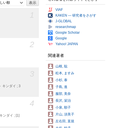
しい順
VIAF
1
KAKEN — 研究者をさがす
J-GLOBAL
researchmap
Google Scholar
Google
2
Yahoo! JAPAN
関連著者
山根, 聡
3
松本, ますみ
小杉, 泰
ト キンダイ ; 3
子島, 進
服部, 美奈
4
長沢, 栄治
小泉, 順子
片山, 須美子
キンダイ ; [1]
左右田, 直規