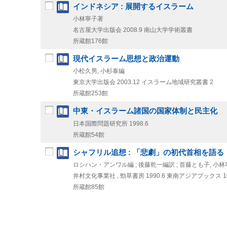
インドネシア : 展開するイスラーム
小林寧子著
名古屋大学出版会
2008.9
南山大学学術叢書
所蔵館176館
現代イスラーム思想と政治運動
小松久男, 小杉泰編
東京大学出版会
2003.12
イスラーム地域研究叢書 2
所蔵館253館
中東・イスラーム諸国の国家体制と民主化
日本国際問題研究所
1998.6
所蔵館54館
シャフリル追想 : 「悲劇」の初代首相を語る
ロシハン・アンワル編 ; 後藤乾一編訳 ; 首藤とも子, 小
井村文化事業社 , 勁草書房
1990.6
東南アジアブックス 10
所蔵館85館