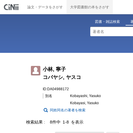
論文・データをさがす
大学図書館の本をさがす
図書・雑誌検索
小林, 寧子
コバヤシ, ヤスコ
ID:DA04988172
別名
Kobayashi, Yasuko
Kobayasi, Yasuko
同姓同名の著者を検索
検索結果
8件中 1-8 を表示