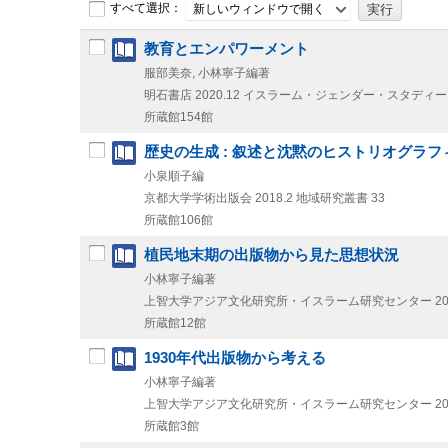
すべて選択：
新しいウィンドウで開く
教育とエンパワーメント
服部美奈, 小林寧子編著
明石書店
2020.12
イスラーム・ジェンダー・スタディーズ 
所蔵館154館
歴史の生成 : 叙述と沈黙のヒストリオグラフ
小泉順子編
京都大学学術出版会
2018.2
地域研究叢書 33
所蔵館106館
植民地末期の出版物から見た思想状況
小林寧子編著
上智大学アジア文化研究所・イスラーム研究センター
20
所蔵館12館
1930年代出版物から考える
小林寧子編著
上智大学アジア文化研究所・イスラーム研究センター
2
所蔵館3館