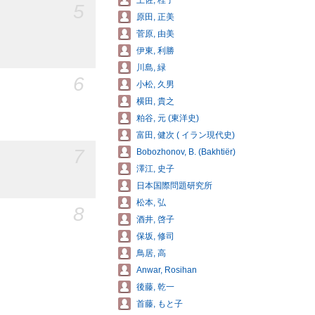
土佐, 桂子
5
原田, 正美
菅原, 由美
伊東, 利勝
川島, 緑
6
小松, 久男
横田, 貴之
粕谷, 元 (東洋史)
富田, 健次 ( イラン現代史)
7
Bobozhonov, B. (Bakhtiër)
澤江, 史子
日本国際問題研究所
松本, 弘
8
酒井, 啓子
保坂, 修司
鳥居, 高
Anwar, Rosihan
後藤, 乾一
首藤, もと子