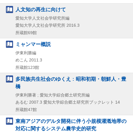
人文知の再生に向けて
愛知大学人文社会学研究所編
愛知大学人文社会学研究所
2016.3
所蔵館69館
ミャンマー概説
伊東利勝編
めこん
2011.3
所蔵館123館
多民族共生社会のゆくえ : 昭和初期・朝鮮人・豊
橋
伊東利勝著 ; 愛知大学綜合郷土研究所編
あるむ
2007.3
愛知大学綜合郷土研究所ブックレット 14
所蔵館47館
東南アジアのデルタ開発に伴う小規模灌漑地帯の
対応に関するシステム農学史的研究