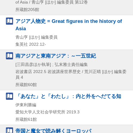
of Asia / 青山亨 [ほか] 編集委員 第12巻
所蔵館205館
アジア人物史 = Great figures in the history of
Asia
青山亨 [ほか] 編集委員
集英社
2022.12-
南アジアと東南アジア : ～一五世紀
[三田昌彦ほか執筆] ; 弘末雅士責任編集
岩波書店
2022.5
岩波講座世界歴史 / 荒川正晴 [ほか] 編集委
員 4
所蔵館60館
「あなた」と「わたし」 : 内と外をへだてる知
伊東利勝編
愛知大学人文社会学研究所
2019.3
所蔵館61館
帝国と魔女で読み解くヨーロッパ