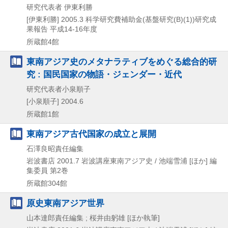
研究代表者 伊東利勝
[伊東利勝]
2005.3
科学研究費補助金(基盤研究(B)(1))研究成
果報告 平成14-16年度
所蔵館4館
東南アジア史のメタナラティブをめぐる総合的研
究 : 国民国家の物語・ジェンダー・近代
研究代表者小泉順子
[小泉順子]
2004.6
所蔵館1館
東南アジア古代国家の成立と展開
石澤良昭責任編集
岩波書店
2001.7
岩波講座東南アジア史 / 池端雪浦 [ほか] 編
集委員 第2巻
所蔵館304館
原史東南アジア世界
山本達郎責任編集 ; 桜井由躬雄 [ほか執筆]