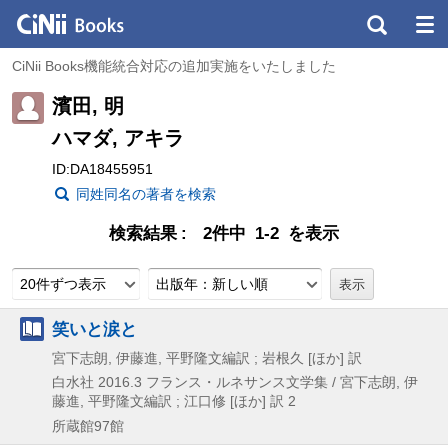
CiNii Books機能統合対応の追加実施をいたしました
濱田, 明
ハマダ, アキラ
ID:DA18455951
同姓同名の著者を検索
検索結果
2件中 1-2 を表示
20件ずつ表示
出版年：新しい順
笑いと涙と
宮下志朗, 伊藤進, 平野隆文編訳 ; 岩根久 [ほか] 訳
白水社
2016.3
フランス・ルネサンス文学集 / 宮下志朗,
伊
藤進,
平野隆文編訳 ; 江口修 [ほか] 訳 2
所蔵館97館