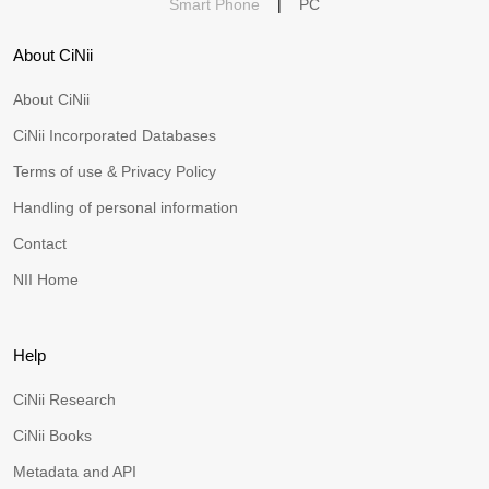
Smart Phone
|
PC
About CiNii
About CiNii
CiNii Incorporated Databases
Terms of use & Privacy Policy
Handling of personal information
Contact
NII Home
Help
CiNii Research
CiNii Books
Metadata and API