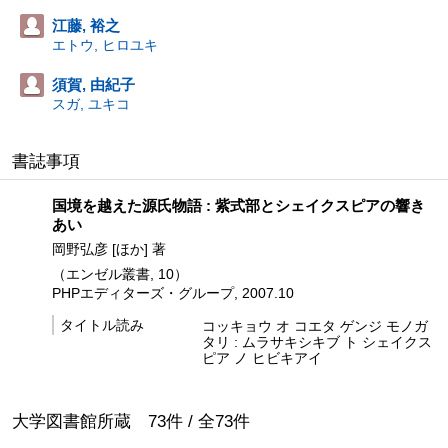
江藤, 裕之
エトウ, ヒロユキ
須賀, 由紀子
スガ, ユキコ
書誌事項
国境を越えた源氏物語 : 紫式部とシェイクスピアの響き
あい
岡野弘彦 [ほか] 著
（エンゼル叢書, 10）
PHPエディターズ・グループ, 2007.10
タイトル読み
コッキョウ オ コエタ ゲンジ モノガ
タリ : ムラサキシキブ ト シェイクス
ピア ノ ヒビキアイ
大学図書館所蔵
73
件 /
全
73
件