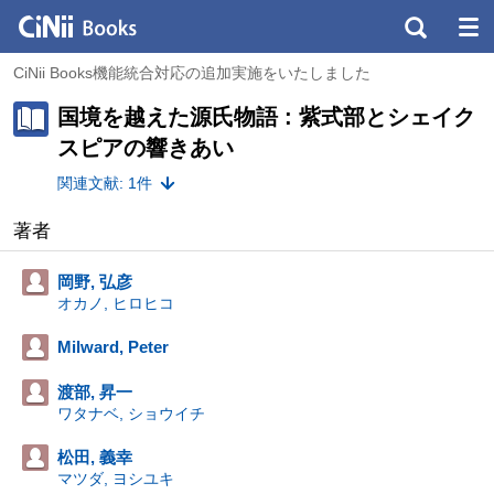
CiNii Books機能統合対応の追加実施をいたしました
国境を越えた源氏物語 : 紫式部とシェイク
スピアの響きあい
関連文献: 1件
著者
岡野, 弘彦
オカノ, ヒロヒコ
Milward, Peter
渡部, 昇一
ワタナベ, ショウイチ
松田, 義幸
マツダ, ヨシユキ