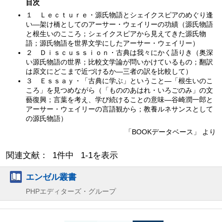
目次
１ Ｌｅｃｔｕｒｅ・源氏物語とシェイクスピアのめぐり逢
い—架け橋としてのアーサー・ウェイリーの功績（源氏物語
と根生いのこころ；シェイクスピアから見えてきた源氏物
語；源氏物語を世界文学にしたアーサー・ウェイリー）
２ Ｄｉｓｃｕｓｓｉｏｎ・古典は我々にかく語りき（奥深
い源氏物語の世界；比較文学論が問いかけているもの；翻訳
は原文にどこまで近づけるか—三者の訳を比較して）
３ Ｅｓｓａｙ・「古典に学ぶ」ということ—「根生いのこ
ころ」を見つめながら（「もののあはれ・いろごのみ」の文
藝復興；言葉を考え、学び続けることの意味—谷崎潤一郎と
アーサー・ウェイリーの言語観から；教養ルネサンスとして
の源氏物語）
「BOOKデータベース」 より
関連文献： 1件中 1-1を表示
エンゼル叢書
PHPエディターズ・グループ