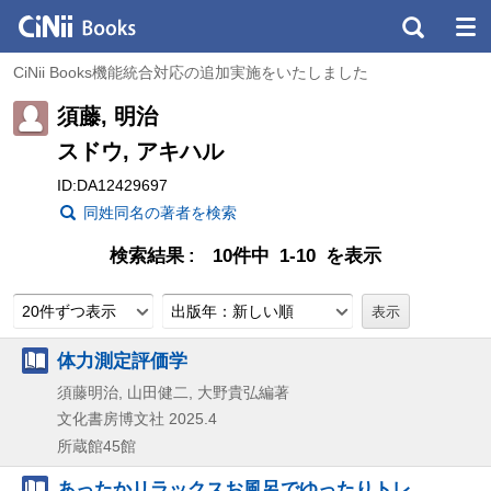
CiNii Books機能統合対応の追加実施をいたしました
須藤, 明治
スドウ, アキハル
ID:DA12429697
同姓同名の著者を検索
検索結果
10件中 1-10 を表示
20件ずつ表示
出版年：新しい順
体力測定評価学
須藤明治, 山田健二, 大野貴弘編著
文化書房博文社
2025.4
所蔵館45館
あったかリラックスお風呂でゆったりトレ