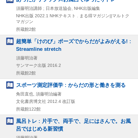
須藤明治講師 ; 日本放送協会, NHK出版編集
NHK出版
2022.1
NHKテキスト . まる得マガジン||マルトク
マガジン
所蔵館2館
超簡単「けのび」ポーズでからだがよみがえる! :
Streamline stretch
須藤明治著
サンマーク出版
2016.2
所蔵館2館
スポーツ測定評価学 : からだの形と働きを測る
角田直也, 須藤明治編著
文化書房博文社
2012.4
改訂版
所蔵館122館
風呂トレ : 片手で、両手で、足にはさんで。お風
呂ではじめる新習慣
須藤明治著