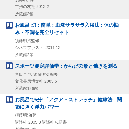
主婦の友社
2012.2
所蔵館3館
お風呂ビ! : 簡単 : 血液サラサラ入浴法 : 体の悩
み・不調を完全リセット
須藤明治監修
シネマファスト
[2011.12]
所蔵館2館
スポーツ測定評価学 : からだの形と働きを測る
角田直也, 須藤明治編著
文化書房博文社
2009.5
所蔵館126館
お風呂で5分!「アクア・ストレッチ」健康法 : 関
節にきく浮力パワー
須藤明治[著]
講談社
2005.8
講談社+α新書