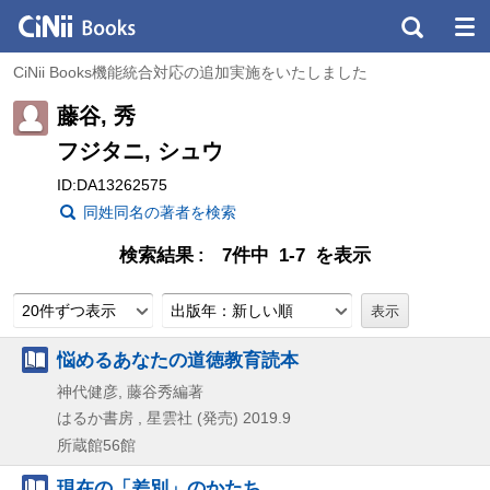
CiNii Books機能統合対応の追加実施をいたしました
藤谷, 秀
フジタニ, シュウ
ID:DA13262575
同姓同名の著者を検索
検索結果
7件中 1-7 を表示
20件ずつ表示
出版年：新しい順
悩めるあなたの道徳教育読本
神代健彦, 藤谷秀編著
はるか書房 , 星雲社 (発売)
2019.9
所蔵館56館
現在の「差別」のかたち