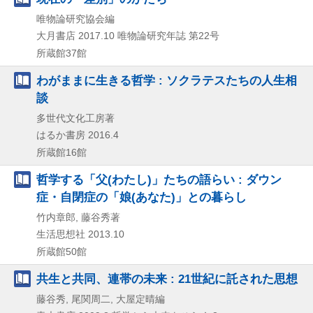
唯物論研究協会編
大月書店
2017.10
唯物論研究年誌 第22号
所蔵館37館
わがままに生きる哲学 : ソクラテスたちの人生相
談
多世代文化工房著
はるか書房
2016.4
所蔵館16館
哲学する「父(わたし)」たちの語らい : ダウン
症・自閉症の「娘(あなた)」との暮らし
竹内章郎, 藤谷秀著
生活思想社
2013.10
所蔵館50館
共生と共同、連帯の未来 : 21世紀に託された思想
藤谷秀, 尾関周二, 大屋定晴編