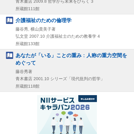
青木書店
2009.8
哲学から未来をひらく 3
所蔵館111館
介護福祉のための倫理学
藤谷秀, 横山貴美子著
弘文堂
2007.10
介護福祉士のための教養学 4
所蔵館133館
あなたが「いる」ことの重み : 人称の重力空間を
めぐって
藤谷秀著
青木書店
2001.10
シリーズ「現代批判の哲学」
所蔵館118館