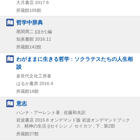
大月書店
2017.8
所蔵館105館
哲学中辞典
尾関周二 [ほか] 編
知泉書館
2016.11
所蔵館142館
わがままに生きる哲学 : ソクラテスたちの人生相
談
多世代文化工房著
はるか書房
2016.4
所蔵館16館
意志
ハンナ・アーレント著 ; 佐藤和夫訳
岩波書店
2015.8
オンデマンド版
岩波オンデマンドブック
ス . 精神の生活 ||セイシン ノ セイカツ ; 下 ; 第2部
所蔵館27館