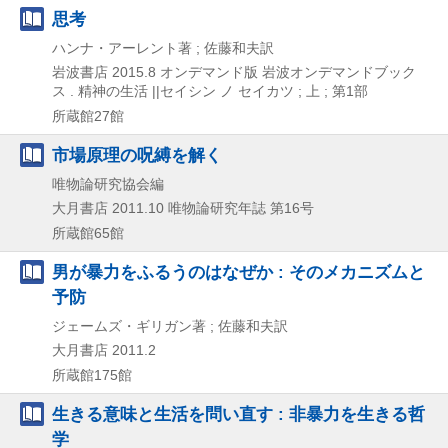
思考
ハンナ・アーレント著 ; 佐藤和夫訳
岩波書店
2015.8
オンデマンド版
岩波オンデマンドブック
ス . 精神の生活 ||セイシン ノ セイカツ ; 上 ; 第1部
所蔵館27館
市場原理の呪縛を解く
唯物論研究協会編
大月書店
2011.10
唯物論研究年誌 第16号
所蔵館65館
男が暴力をふるうのはなぜか : そのメカニズムと
予防
ジェームズ・ギリガン著 ; 佐藤和夫訳
大月書店
2011.2
所蔵館175館
生きる意味と生活を問い直す : 非暴力を生きる哲
学