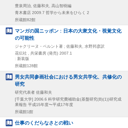
豊泉周治, 佐藤和夫, 高山智樹編
青木書店
2009.7
哲学から未来をひらく 2
所蔵館82館
マンガの国ニッポン : 日本の大衆文化・視覚文化
の可能性
ジャクリーヌ・ベルント著 ; 佐藤和夫, 水野邦彦訳
花伝社 , 共栄書房 (発売)
2007.1
: 新装版
所蔵館128館
男女共同参画社会における男女共学化、共修化の
研究
研究代表者 佐藤和夫
[千葉大学]
2006.6
科学研究費補助金(基盤研究(B)(1))研究成
果報告 平成15年度〜平成17年度
所蔵館1館
仕事のくだらなさとの戦い