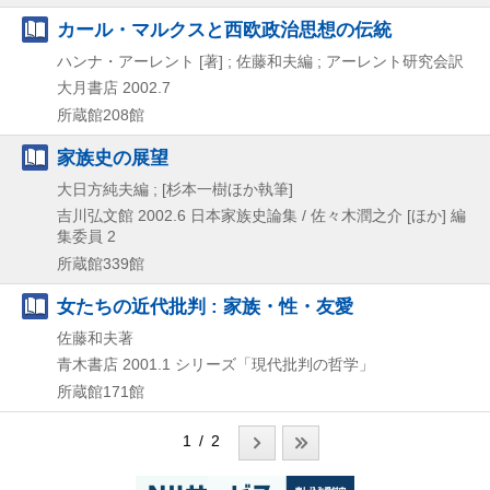
カール・マルクスと西欧政治思想の伝統
ハンナ・アーレント [著] ; 佐藤和夫編 ; アーレント研究会訳
大月書店
2002.7
所蔵館208館
家族史の展望
大日方純夫編 ; [杉本一樹ほか執筆]
吉川弘文館
2002.6
日本家族史論集 / 佐々木潤之介 [ほか] 編
集委員 2
所蔵館339館
女たちの近代批判 : 家族・性・友愛
佐藤和夫著
青木書店
2001.1
シリーズ「現代批判の哲学」
所蔵館171館
1 / 2