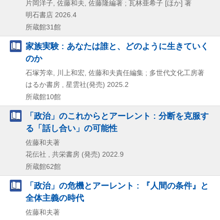
片岡洋子, 佐藤和夫, 佐藤隆編著 ; 瓦林亜希子 [ほか] 著
明石書店
2026.4
所蔵館31館
家族実験 : あなたは誰と、どのように生きていく
のか
石塚芳幸, 川上和宏, 佐藤和夫責任編集 ; 多世代文化工房著
はるか書房 , 星雲社(発売)
2025.2
所蔵館10館
「政治」のこれからとアーレント : 分断を克服す
る「話し合い」の可能性
佐藤和夫著
花伝社 , 共栄書房 (発売)
2022.9
所蔵館62館
「政治」の危機とアーレント : 『人間の条件』と
全体主義の時代
佐藤和夫著