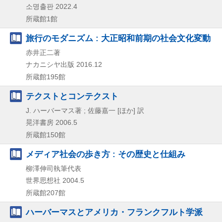
소명출판
2022.4
所蔵館1館
旅行のモダニズム : 大正昭和前期の社会文化変動
赤井正二著
ナカニシヤ出版
2016.12
所蔵館195館
テクストとコンテクスト
J. ハーバーマス著 ; 佐藤嘉一 [ほか] 訳
晃洋書房
2006.5
所蔵館150館
メディア社会の歩き方 : その歴史と仕組み
柳澤伸司執筆代表
世界思想社
2004.5
所蔵館207館
ハーバーマスとアメリカ・フランクフルト学派