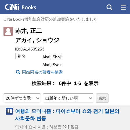
CiNii Books機能統合対応の追加実施をいたしました
赤井, 正二
アカイ, ショウジ
ID:DA14505253
別名
Akai, Shoji
Akai, Syozi
同姓同名の著者を検索
検索結果
6件中 1-6 を表示
20件ずつ表示
出版年：新しい順
여행의 모더니즘 : 다이쇼부터 쇼와 전기 일본의
사회문화 변동
아카이 쇼지 지음 ; 허보윤 [외] 옮김