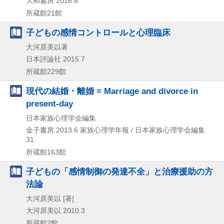
大和書房
2016.8
所蔵館21館
子どもの感情コントロールと心理臨床
大河原美以著
日本評論社
2015.7
所蔵館229館
現代の結婚・離婚 = Marriage and divorce in
present-day
日本家族心理学会編集
金子書房
2013.6
家族心理学年報 / 日本家族心理学会編集
31
所蔵館163館
子どもの「感情制御の発達不全」と治療援助の方
法論
大河原美以 [著]
大河原美以
2010.3
所蔵館2館