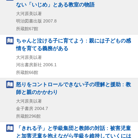
ない「いじめ」とある教室の物語
大河原美以著
明治図書出版
2007.8
所蔵館67館
ちゃんと泣ける子に育てよう : 親には子どもの感
情を育てる義務がある
大河原美以著
河出書房新社
2006.1
所蔵館66館
怒りをコントロールできない子の理解と援助 : 教
師と親のかかわり
大河原美以著
金子書房
2004.7
所蔵館296館
「きれる子」と学級集団と教師の対話 : 被害児童
と加害児童を抱えながら学級を維持していくには