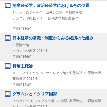
制度経済学 : 政治経済学におけるその位置
ジョン・ロジャーズ・コモンズ著 ; 中原隆幸訳
ナカニシヤ出版
2015.5
阪南大学翻訳叢書 24
上
所蔵館150館
日本経済の常識 : 制度からみる経済の仕組み
中原隆幸編
ナカニシヤ出版
2014.5
所蔵館156館
貨幣主権論
M・アグリエッタ, A・オルレアン編 ; 中野佳裕, 中原隆幸訳
藤原書店
2012.6
所蔵館141館
グラムシとイタリア国家
R.ベラミー, D.シェクター著 ; 小池渺, 奥西達也, 中原隆幸訳
ミネルヴァ書房
2012.5