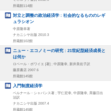
所蔵館114館
対立と調整の政治経済学 : 社会的なるもののレギ
ュラシオン
中原隆幸著
ナカニシヤ出版
2010.3
所蔵館102館
ニュー・エコノミーの研究 : 21世紀型経済成長と
は何か
ロベール・ボワイエ [著] ; 中原隆幸, 新井美佐子訳
藤原書店
2007.6
所蔵館145館
入門制度経済学
ベルナール・シャバンス著 ; 宇仁宏幸, 中原隆幸, 斉藤日出
治訳
ナカニシヤ出版
2007.4
所蔵館145館