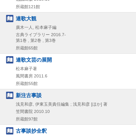
所蔵館121館
連歌大観
廣木一人, 松本麻子編
古典ライブラリー
2016.7-
第1巻 , 第2巻 , 第3巻
所蔵館65館
連歌文芸の展開
松本麻子著
風間書房
2011.6
所蔵館55館
新注古事談
浅見和彦, 伊東玉美責任編集 ; 浅見和彦 [ほか] 著
笠間書院
2010.10
所蔵館97館
古事談抄全釈