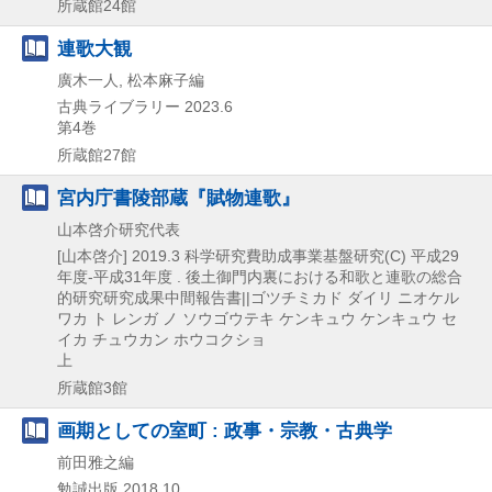
所蔵館24館
連歌大観
廣木一人, 松本麻子編
古典ライブラリー
2023.6
第4巻
所蔵館27館
宮内庁書陵部蔵『賦物連歌』
山本啓介研究代表
[山本啓介]
2019.3
科学研究費助成事業基盤研究(C) 平成29
年度-平成31年度 . 後土御門内裏における和歌と連歌の総合
的研究研究成果中間報告書||ゴツチミカド ダイリ ニオケル
ワカ ト レンガ ノ ソウゴウテキ ケンキュウ ケンキュウ セ
イカ チュウカン ホウコクショ
上
所蔵館3館
画期としての室町 : 政事・宗教・古典学
前田雅之編
勉誠出版
2018.10