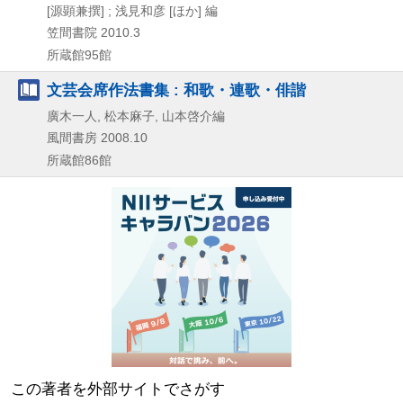
[源顕兼撰] ; 浅見和彦 [ほか] 編
笠間書院
2010.3
所蔵館95館
文芸会席作法書集 : 和歌・連歌・俳諧
廣木一人, 松本麻子, 山本啓介編
風間書房
2008.10
所蔵館86館
この著者を外部サイトでさがす