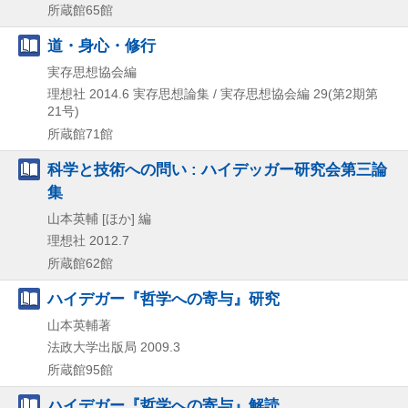
所蔵館65館
道・身心・修行
実存思想協会編
理想社
2014.6
実存思想論集 / 実存思想協会編 29(第2期第
21号)
所蔵館71館
科学と技術への問い : ハイデッガー研究会第三論
集
山本英輔 [ほか] 編
理想社
2012.7
所蔵館62館
ハイデガー『哲学への寄与』研究
山本英輔著
法政大学出版局
2009.3
所蔵館95館
ハイデガー『哲学への寄与』解読