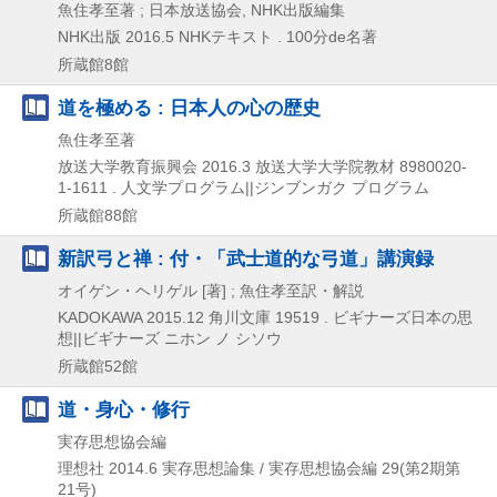
魚住孝至著 ; 日本放送協会, NHK出版編集
NHK出版
2016.5
NHKテキスト . 100分de名著
所蔵館8館
道を極める : 日本人の心の歴史
魚住孝至著
放送大学教育振興会
2016.3
放送大学大学院教材 8980020-
1-1611 . 人文学プログラム||ジンブンガク プログラム
所蔵館88館
新訳弓と禅 : 付・「武士道的な弓道」講演録
オイゲン・ヘリゲル [著] ; 魚住孝至訳・解説
KADOKAWA
2015.12
角川文庫 19519 . ビギナーズ日本の思
想||ビギナーズ ニホン ノ シソウ
所蔵館52館
道・身心・修行
実存思想協会編
理想社
2014.6
実存思想論集 / 実存思想協会編 29(第2期第
21号)