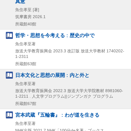
真意
魚住孝至 [著]
筑摩書房
2026.1
所蔵館40館
哲学・思想を今考える : 歴史の中で
魚住孝至著
放送大学教育振興会
2023.3
改訂版
放送大学教材 1740202-
1-2311
所蔵館63館
日本文化と思想の展開 : 内と外と
魚住孝至著
放送大学教育振興会
2022.3
放送大学大学院教材 8981060-
1-2211 . 人文学プログラム||ジンブンガク プログラム
所蔵館67館
宮本武蔵『五輪書』 : わが道を生きる
魚住孝至著
NHK出版
2021.7
NHK「100分de名著」ブックス