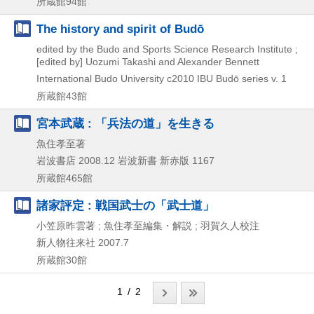
所蔵館94館
The history and spirit of Budō
edited by the Budo and Sports Science Research Institute ;
[edited by] Uozumi Takashi and Alexander Bennett
International Budo University
c2010
IBU Budō series v. 1
所蔵館43館
宮本武蔵 : 「兵法の道」を生きる
魚住孝至著
岩波書店
2008.12
岩波新書 新赤版 1167
所蔵館465館
諸家評定 : 戦国武士の「武士道」
小笠原昨雲著 ; 魚住孝至編集・解説 ; 羽賀久人校注
新人物往来社
2007.7
所蔵館30館
1 / 2