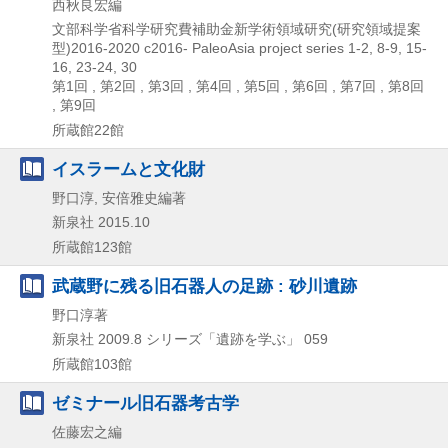
西秋良宏編
文部科学省科学研究費補助金新学術領域研究(研究領域提案
型)2016-2020
c2016-
PaleoAsia project series 1-2,
8-9,
15-
16,
23-24,
30
第1回 , 第2回 , 第3回 , 第4回 , 第5回 , 第6回 , 第7回 , 第8回
, 第9回
所蔵館22館
イスラームと文化財
野口淳, 安倍雅史編著
新泉社
2015.10
所蔵館123館
武蔵野に残る旧石器人の足跡 : 砂川遺跡
野口淳著
新泉社
2009.8
シリーズ「遺跡を学ぶ」 059
所蔵館103館
ゼミナール旧石器考古学
佐藤宏之編