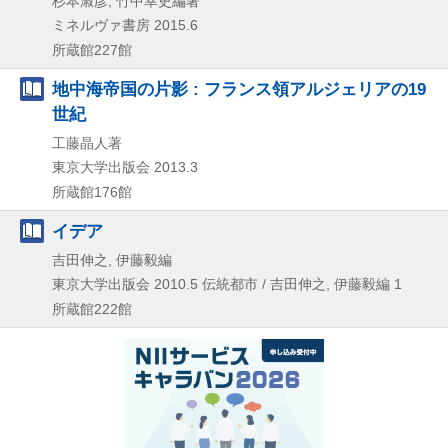
杉本淑彦, 竹中幸史編著
ミネルヴァ書房
2015.6
所蔵館227館
地中海帝国の片影 : フランス領アルジェリアの19
世紀
工藤晶人著
東京大学出版会
2013.3
所蔵館176館
イデア
吉田伸之, 伊藤毅編
東京大学出版会
2010.5
伝統都市 / 吉田伸之,
伊藤毅編 1
所蔵館222館