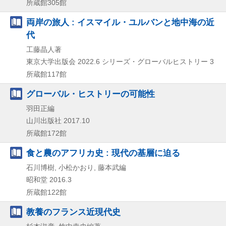
所蔵館305館
両岸の旅人 : イスマイル・ユルバンと地中海の近
代
工藤晶人著
東京大学出版会
2022.6
シリーズ・グローバルヒストリー 3
所蔵館117館
グローバル・ヒストリーの可能性
羽田正編
山川出版社
2017.10
所蔵館172館
食と農のアフリカ史 : 現代の基層に迫る
石川博樹, 小松かおり, 藤本武編
昭和堂
2016.3
所蔵館122館
教養のフランス近現代史