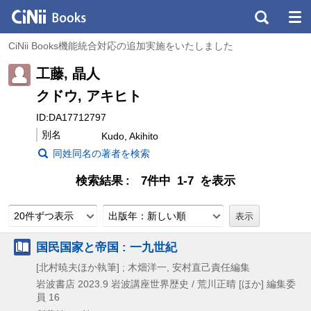
CiNii Books機能統合対応の追加実施をいたしました
工藤, 晶人
クドウ, アキヒト
ID:DA17712797
別名
Kudo, Akihito
同姓同名の著者を検索
検索結果
7件中 1-7 を表示
20件ずつ表示
出版年：新しい順
国民国家と帝国 : 一九世紀
[北村暁夫ほか執筆] ; 木畑洋一, 安村直己責任編集
岩波書店
2023.9
岩波講座世界歴史 / 荒川正晴 [ほか] 編集委
員 16