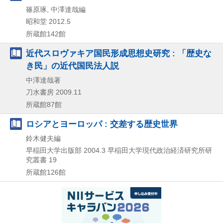
篠原琢, 中澤達哉編
昭和堂
2012.5
所蔵館142館
近代スロヴァキア国民形成思想史研究 : 「歴史な
き民」の近代国民法人説
中澤達哉著
刀水書房
2009.11
所蔵館87館
ロシアとヨーロッパ : 交差する歴史世界
鈴木健夫編
早稲田大学出版部
2004.3
早稲田大学現代政治経済研究所研
究叢書 19
所蔵館126館