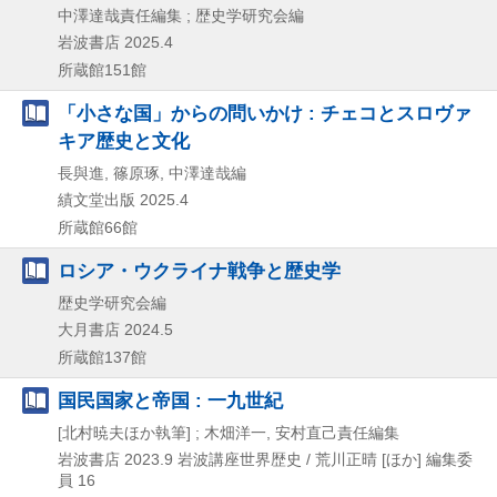
中澤達哉責任編集 ; 歴史学研究会編
岩波書店
2025.4
所蔵館151館
「小さな国」からの問いかけ : チェコとスロヴァ
キア歴史と文化
長與進, 篠原琢, 中澤達哉編
績文堂出版
2025.4
所蔵館66館
ロシア・ウクライナ戦争と歴史学
歴史学研究会編
大月書店
2024.5
所蔵館137館
国民国家と帝国 : 一九世紀
[北村暁夫ほか執筆] ; 木畑洋一, 安村直己責任編集
岩波書店
2023.9
岩波講座世界歴史 / 荒川正晴 [ほか] 編集委
員 16