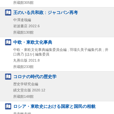
所蔵館305館
王のいる共和政 : ジャコバン再考
中澤達哉編
岩波書店
2022.6
所蔵館130館
中欧・東欧文化事典
中欧・東欧文化事典編集委員会編 ; 羽場久美子編集代表 ; 井
口壽乃 [ほか] 編集委員
丸善出版
2021.8
所蔵館233館
コロナの時代の歴史学
歴史学研究会編
績文堂出版
2020.12
所蔵館148館
ロシア・東欧史における国家と国民の相貌
井内敏夫編