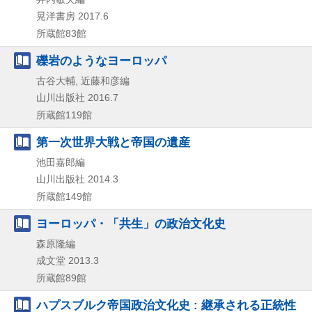
晃洋書房
2017.6
所蔵館83館
礫岩のようなヨーロッパ
古谷大輔, 近藤和彦編
山川出版社
2016.7
所蔵館119館
第一次世界大戦と帝国の遺産
池田嘉郎編
山川出版社
2014.3
所蔵館149館
ヨーロッパ・「共生」の政治文化史
森原隆編
成文堂
2013.3
所蔵館89館
ハプスブルク帝国政治文化史 : 継承される正統性