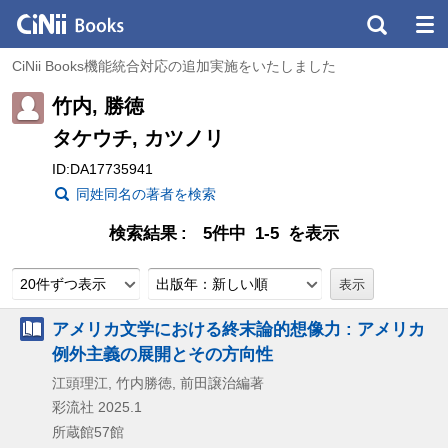
CiNii Books機能統合対応の追加実施をいたしました
竹内, 勝徳
タケウチ, カツノリ
ID:DA17735941
同姓同名の著者を検索
検索結果
5件中 1-5 を表示
20件ずつ表示
出版年：新しい順
アメリカ文学における終末論的想像力 : アメリカ
例外主義の展開とその方向性
江頭理江, 竹内勝徳, 前田譲治編著
彩流社
2025.1
所蔵館57館