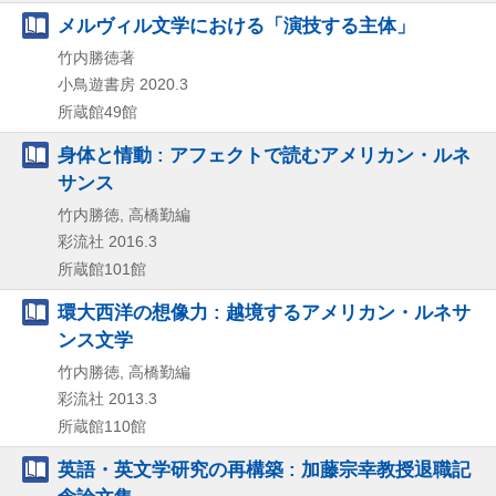
メルヴィル文学における「演技する主体」
竹内勝徳著
小鳥遊書房
2020.3
所蔵館49館
身体と情動 : アフェクトで読むアメリカン・ルネ
サンス
竹内勝徳, 高橋勤編
彩流社
2016.3
所蔵館101館
環大西洋の想像力 : 越境するアメリカン・ルネサ
ンス文学
竹内勝徳, 高橋勤編
彩流社
2013.3
所蔵館110館
英語・英文学研究の再構築 : 加藤宗幸教授退職記