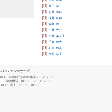
水本, 深喜
岡田, 努
須藤, 春佳
浅野, 良輔
寺島, 瞳
中井, 大介
伊藤, 美奈子
千島, 雄太
石本, 雄真
増淵, 裕子
IIのコンテンツサービス
AKEN - 科学研究費助成事業データベース
RDB - 学術機関リポジトリデータベース
II-REO - 電子リソースリポジトリ