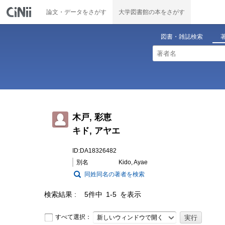
論文・データをさがす
大学図書館の本をさがす
図書・雑誌検索
木戸, 彩恵
キド, アヤエ
ID:DA18326482
別名
Kido, Ayae
同姓同名の著者を検索
検索結果
5件中 1-5 を表示
すべて選択：
新しいウィンドウで開く