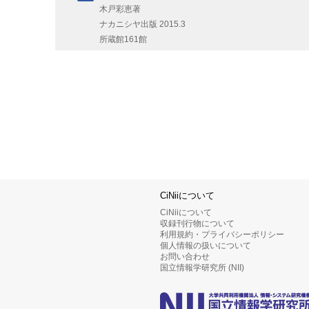
木戸彩恵著
ナカニシヤ出版
2015.3
所蔵館161館
CiNiiについて
CiNiiについて
収録刊行物について
利用規約・プライバシーポリシー
個人情報の扱いについて
お問い合わせ
国立情報学研究所 (NII)