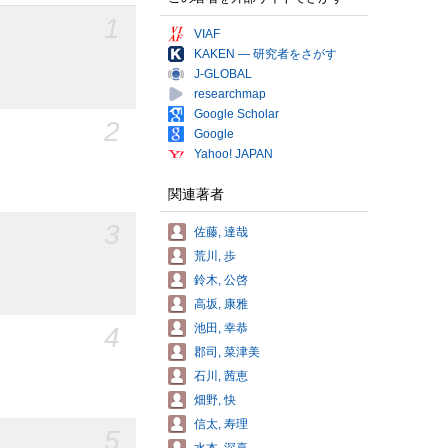
1
VIAF
KAKEN — 研究者をさがす
J-GLOBAL
researchmap
Google Scholar
2
Google
Yahoo! JAPAN
関連著者
3
佐藤, 達哉
荒川, 歩
鈴木, 公啓
高坂, 康雅
池田, 幸恭
4
郡司, 菜津美
石川, 茜恵
畑野, 快
信太, 寿理
5