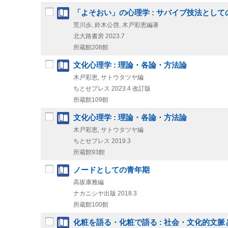
「よそおい」の心理学 : サバイブ技法として
荒川歩, 鈴木公啓, 木戸彩恵編著
北大路書房
2023.7
所蔵館208館
文化心理学 : 理論・各論・方法論
木戸彩恵, サトウタツヤ編
ちとせプレス
2023.4
改訂版
所蔵館109館
文化心理学 : 理論・各論・方法論
木戸彩恵, サトウタツヤ編
ちとせプレス
2019.3
所蔵館93館
ノードとしての青年期
高坂康雅編
ナカニシヤ出版
2018.3
所蔵館100館
化粧を語る・化粧で語る : 社会・文化的文