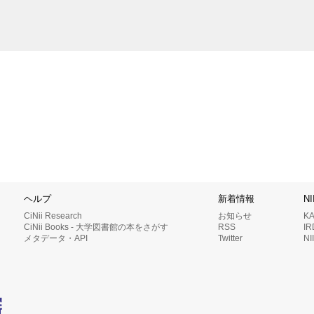
ヘルプ
新着情報
N
CiNii Research
お知らせ
K
CiNii Books - 大学図書館の本をさがす
RSS
I
メタデータ・API
Twitter
N