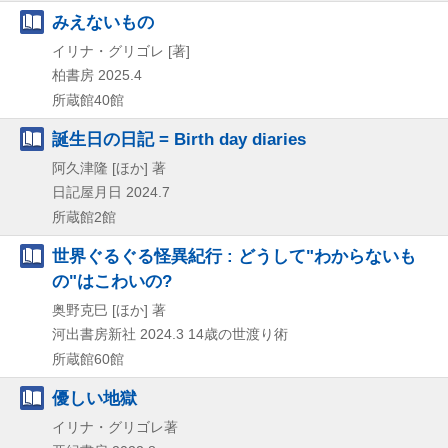
みえないもの
イリナ・グリゴレ [著]
柏書房
2025.4
所蔵館40館
誕生日の日記 = Birth day diaries
阿久津隆 [ほか] 著
日記屋月日
2024.7
所蔵館2館
世界ぐるぐる怪異紀行 : どうして"わからないも
の"はこわいの?
奥野克巳 [ほか] 著
河出書房新社
2024.3
14歳の世渡り術
所蔵館60館
優しい地獄
イリナ・グリゴレ著