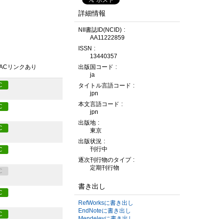
詳細情報
NII書誌ID(NCID)
AA11222859
ISSN
13440357
PACリンクあり
出版国コード
ja
C
タイトル言語コード
jpn
本文言語コード
C
jpn
出版地
C
東京
出版状況
刊行中
C
逐次刊行物のタイプ
定期刊行物
C
書き出し
C
RefWorksに書き出し
EndNoteに書き出し
C
Mendeleyに書き出し