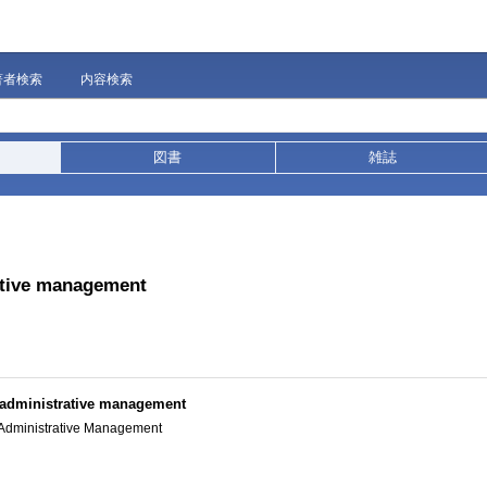
著者検索
内容検索
図書
雑誌
rative management
dministrative management
dministrative Management