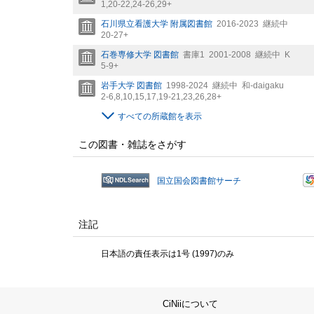
1,
20-22,
24-26,
29+
石川県立看護大学 附属図書館
2016-2023
継続中
20-27+
石巻専修大学 図書館
書庫1
2001-2008
継続中
K
5-9+
岩手大学 図書館
1998-2024
継続中
和-daigaku
2-6,
8,
10,
15,
17,
19-21,
23,
26,
28+
すべての所蔵館を表示
この図書・雑誌をさがす
国立国会図書館サーチ
注記
日本語の責任表示は1号 (1997)のみ
CiNiiについて