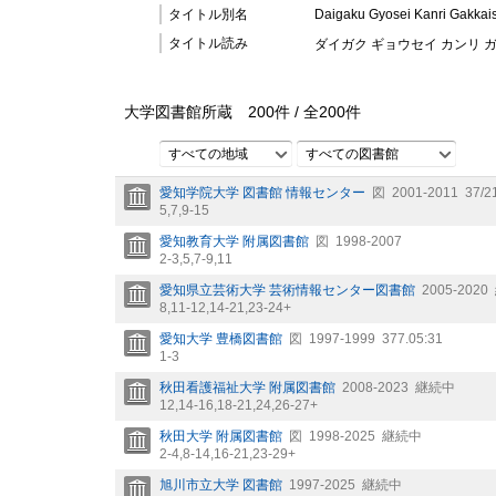
タイトル別名
Daigaku Gyosei Kanri Gakkai
タイトル読み
ダイガク ギョウセイ カンリ 
大学図書館所蔵
200
件 /
全
200
件
すべての地域
すべての図書館
愛知学院大学 図書館 情報センター
図
2001-2011
37/2
5,
7,
9-15
愛知教育大学 附属図書館
図
1998-2007
2-3,
5,
7-9,
11
愛知県立芸術大学 芸術情報センター図書館
2005-2020
8,
11-12,
14-21,
23-24+
愛知大学 豊橋図書館
図
1997-1999
377.05:31
1-3
秋田看護福祉大学 附属図書館
2008-2023
継続中
12,
14-16,
18-21,
24,
26-27+
秋田大学 附属図書館
図
1998-2025
継続中
2-4,
8-14,
16-21,
23-29+
旭川市立大学 図書館
1997-2025
継続中