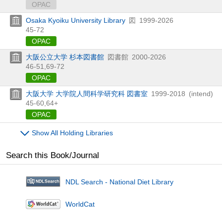
OPAC
Osaka Kyoiku University Library
図
1999-2026
45-72
OPAC
大阪公立大学 杉本図書館
図書館
2000-2026
46-51,
69-72
OPAC
大阪大学 大学院人間科学研究科 図書室
1999-2018
(intend)
45-60,
64+
OPAC
Show All Holding Libraries
Search this Book/Journal
NDL Search - National Diet Library
WorldCat