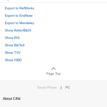
Export to RefWorks
Export to EndNote
Export to Mendeley
Show Refer/BibIX
Show RIS
Show BibTeX
Show TSV
Show ISBD
Page Top
Smart Phone
|
PC
About CiNii