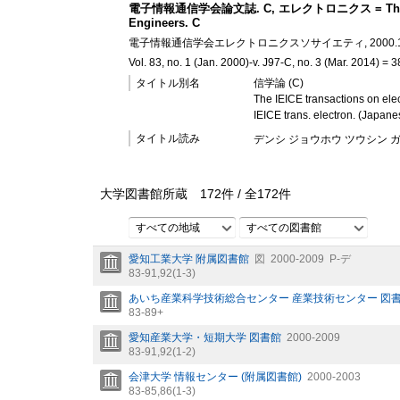
電子情報通信学会論文誌. C, エレクトロニクス = The transactio
Engineers. C
電子情報通信学会エレクトロニクスソサイエティ, 2000.1-2
Vol. 83, no. 1 (Jan. 2000)-v. J97-C, no. 3 (Mar. 2014) 
タイトル別名
信学論 (C)
The IEICE transactions on ele
IEICE trans. electron. (Japane
タイトル読み
デンシ ジョウホウ ツウシン ガ
大学図書館所蔵
172
件 /
全
172
件
すべての地域
すべての図書館
愛知工業大学 附属図書館
図
2000-2009
P-デ
83-91,
92(1-3)
あいち産業科学技術総合センター 産業技術センター 図
83-89+
愛知産業大学・短期大学 図書館
2000-2009
83-91,
92(1-2)
会津大学 情報センター (附属図書館)
2000-2003
83-85,
86(1-3)