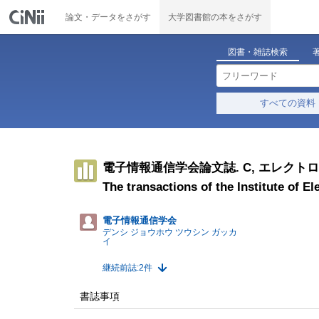
論文・データをさがす
大学図書館の本をさがす
図書・雑誌検索
すべての資料
電子情報通信学会論文誌. C, エレクト
The transactions of the Institute of 
電子情報通信学会
デンシ ジョウホウ ツウシン ガッカ
イ
継続前誌:2件
書誌事項