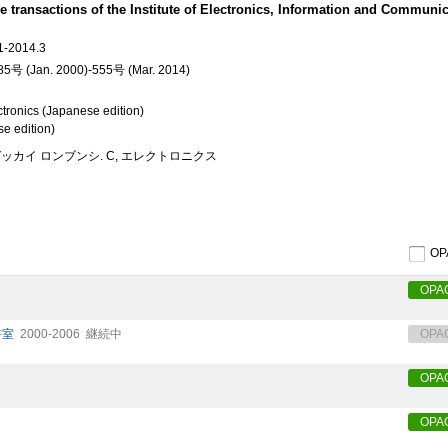
ns of the Institute of Electronics, Information and Communic
014.3
= 385号 (Jan. 2000)-555号 (Mar. 2014)
ctronics (Japanese edition)
se edition)
ッカイ ロンブンシ. C, エレクトロニクス
O
OPA
書室
2000-2006
継続中
OPA
OPA
OPA