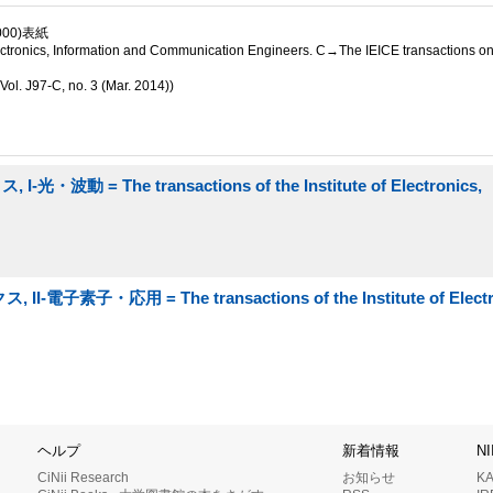
2000)表紙
ronics, Information and Communication Engineers. C→The IEICE transactions on 
l. J97-C, no. 3 (Mar. 2014))
= The transactions of the Institute of Electronics,
素子・応用 = The transactions of the Institute of Electro
ヘルプ
新着情報
N
CiNii Research
お知らせ
K