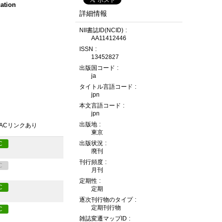
ation
詳細情報
NII書誌ID(NCID)
AA11412446
ISSN
13452827
出版国コード
ja
タイトル言語コード
jpn
本文言語コード
jpn
出版地
PACリンクあり
東京
出版状況
C
廃刊
刊行頻度
C
月刊
定期性
C
定期
逐次刊行物のタイプ
定期刊行物
C
雑誌変遷マップID