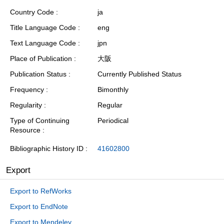
Country Code
ja
Title Language Code
eng
Text Language Code
jpn
Place of Publication
大阪
Publication Status
Currently Published Status
Frequency
Bimonthly
Regularity
Regular
Type of Continuing
Periodical
Resource
Bibliographic History ID
41602800
Export
Export to RefWorks
Export to EndNote
Export to Mendeley