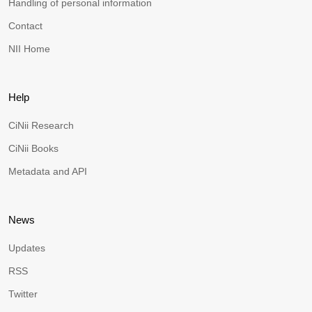
Handling of personal information
Contact
NII Home
Help
CiNii Research
CiNii Books
Metadata and API
News
Updates
RSS
Twitter