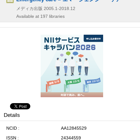
メディカ出版
2005.1-2018.12
Available at 197 libraries
Details
NCID
AA12845529
ISSN
24344559