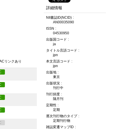
詳細情報
NII書誌ID(NCID)
AN00035090
ISSN
04530950
出版国コード
ja
タイトル言語コード
jpn
本文言語コード
PACリンクあり
jpn
C
出版地
東京
出版状況
C
刊行中
刊行頻度
C
隔月刊
定期性
定期
C
逐次刊行物のタイプ
定期刊行物
C
雑誌変遷マップID