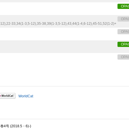
OPA
OPA
-12),
22-33,
34(1-3,
5-12),
35-38,
39(1-3,
5-12),
43,
44(1-4,
6-12),
45-51,
52(1-2)+
OPA
OPA
OPA
WorldCat
4号 (2018.5・6)-)