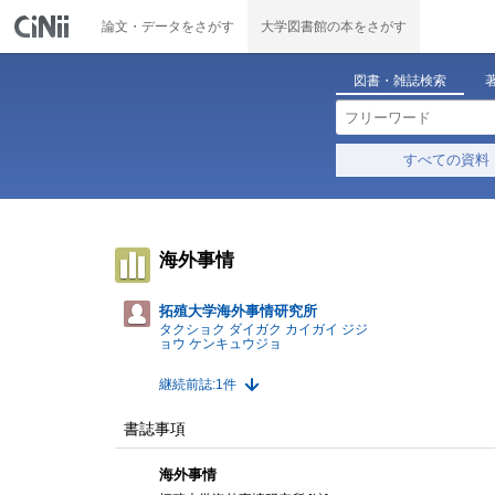
論文・データをさがす
大学図書館の本をさがす
図書・雑誌検索
すべての資料
海外事情
拓殖大学海外事情研究所
タクショク ダイガク カイガイ ジジ
ョウ ケンキュウジョ
継続前誌:1件
書誌事項
海外事情