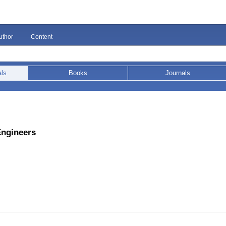
uthor
Content
als
Books
Journals
Engineers