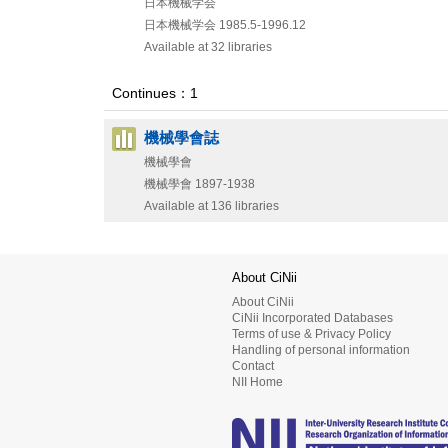
日本機械学会
日本機械学会
1985.5-1996.12
Available at 32 libraries
Continues：1
機械學會誌
機械學會
機械學會
1897-1938
Available at 136 libraries
About CiNii
About CiNii
CiNii Incorporated Databases
Terms of use & Privacy Policy
Handling of personal information
Contact
NII Home