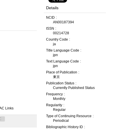
Details
NCID
AN00187394
ISSN
00214728
Country Code
ja
Title Language Code
jpn
Text Language Code
jpn
Place of Publication
東京
Publication Status
Currently Published Status
Frequency
Monthly
Regularity
AC Links
Regular
Type of Continuing Resource
C
Periodical
Bibliographic History ID