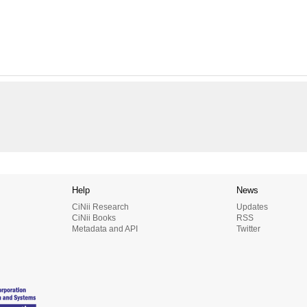
Help
News
CiNii Research
Updates
CiNii Books
RSS
Metadata and API
Twitter