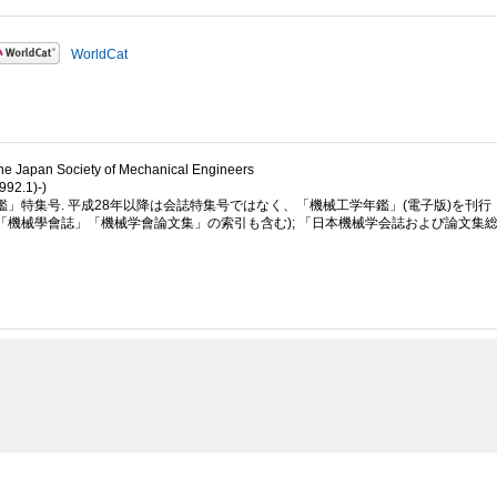
WorldCat
e Japan Society of Mechanical Engineers
92.1)-)
鑑」特集号. 平成28年以降は会誌特集号ではなく、「機械工学年鑑」(電子版)を刊行
939 (「機械學會誌」「機械学會論文集」の索引も含む); 「日本機械学会誌および論文集総