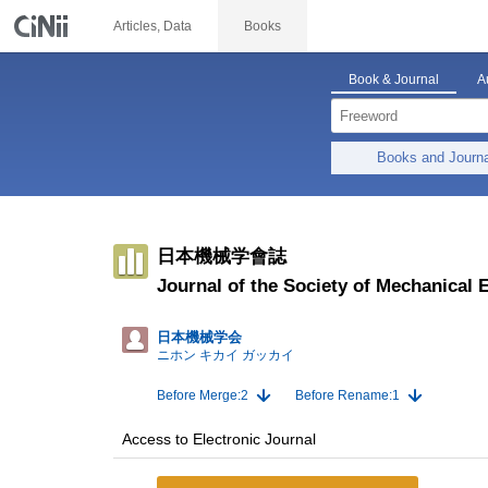
Articles, Data
Books
Book & Journal
A
Books and Journ
日本機械学會誌
Journal of the Society of Mechanical 
日本機械学会
ニホン キカイ ガッカイ
Before Merge:2
Before Rename:1
Access to Electronic Journal