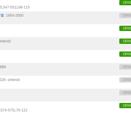
OPA
5,
547-551),
68-115
書室
1954-2000
OPA
OPA
(intend)
OPA
OPA
988
OPA
026
(intend)
OPA
OPA
OPA
,
574-575),
70-122