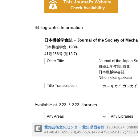
This Journal's Website
Check Availability
Bibliographic Information
日本機械学會誌 = Journal of the Society of Mechan
日本機械学會, 1938-
41卷256号 (昭13.7)-
Other Title
Journal of the Japan S
機械工学年鑑. 特集
日本機械学会誌
Nihon kikai gakkaisi
Title Transcription
ニホン キカイ ガッカイ
Available at
323
/
323
libraries
Any Areas
Any Libraries
愛知芸術文化センター 愛知県図書館
1938-2024
(intend
41-46,
47(322-328),
49-56,
61(472-479),
62-81,
82(723-73