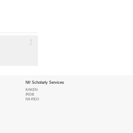
1
NII Scholarly Services
KAKEN
IRDB
NII-REO