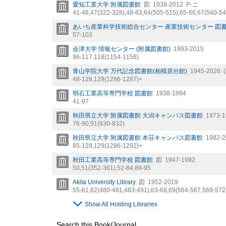
愛知工業大学 附属図書館
図
1938-2012
P-ニ
41-46,
47(322-328),
48-63,
64(505-515),
65-66,
67(540-54
あいち産業科学技術総合センター 産業技術センター 図
57-103
会津大学 情報センター (附属図書館)
1993-2015
96-117,
118(1154-1156)
青山学院大学 万代記念図書館(相模原分館)
1945-2026
48-128,
129(1286-1287)+
明石工業高等専門学校 図書館
1938-1994
41-97
秋田県立大学 附属図書館 大潟キャンパス図書館
1973-1
76-90,
91(830-832)
秋田県立大学 附属図書館 本荘キャンパス図書館
1982-2
85-128,
129(1286-1292)+
秋田工業高等専門学校 図書館
図
1947-1992
50,
51(352-361),
52-84,
89-95
Akita University Library
図
1952-2019
55-61,
62(480-481,
483-491),
63-68,
69(564-567,
569-572
Show All Holding Libraries
Search this Book/Journal