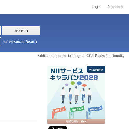
Login
Japanese
Search
Advanced Search
Additional updates to integrate CiNii Books functionality