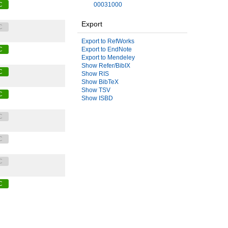
C
00031000
Export
C
Export to RefWorks
C
Export to EndNote
Export to Mendeley
Show Refer/BibIX
C
Show RIS
Show BibTeX
Show TSV
C
Show ISBD
C
C
C
C