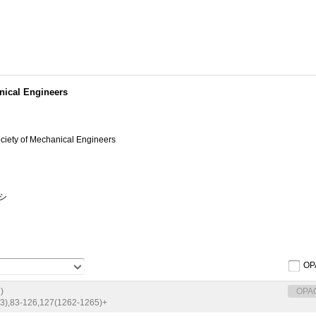
ical Engineers
ociety of Mechanical Engineers
シ
OP
)
OPA
3),
83-126,
127(1262-1265)+