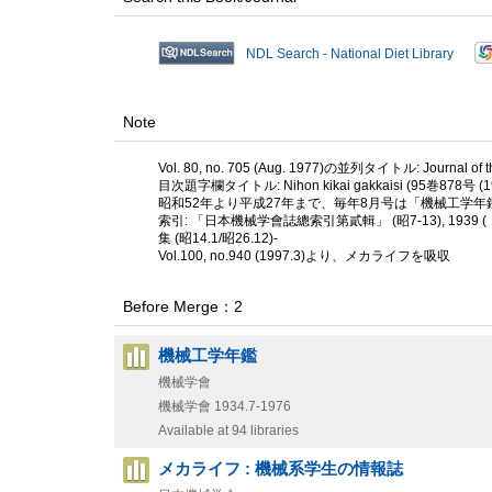
NDL Search - National Diet Library
Note
Vol. 80, no. 705 (Aug. 1977)の並列タイトル: Journal of th
目次題字欄タイトル: Nihon kikai gakkaisi (95巻878号 (19
昭和52年より平成27年まで、毎年8月号は「機械工学年
索引: 「日本機械学會誌總索引第貳輯」 (昭7-13), 1
集 (昭14.1/昭26.12)-
Vol.100, no.940 (1997.3)より、メカライフを吸収
Before Merge：2
機械工学年鑑
機械学會
機械学會
1934.7-1976
Available at 94 libraries
メカライフ : 機械系学生の情報誌