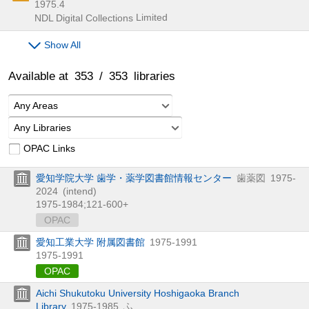
1975.4
Limited
NDL Digital Collections
Show All
Available at
353
/
353
libraries
Any Areas
Any Libraries
OPAC Links
愛知学院大学 歯学・薬学図書館情報センター
歯薬図
1975-
2024
(intend)
1975-1984;121-600+
OPAC
愛知工業大学 附属図書館
1975-1991
1975-1991
OPAC
Aichi Shukutoku University Hoshigaoka Branch
Library
1975-1985
ふ