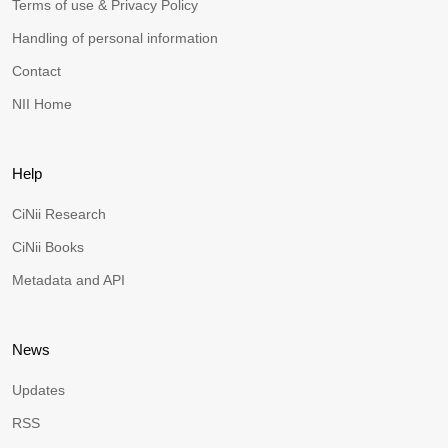
Terms of use & Privacy Policy
Handling of personal information
Contact
NII Home
Help
CiNii Research
CiNii Books
Metadata and API
News
Updates
RSS