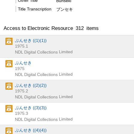
Other Title
Bunseki
Title Transcription
ブンセキ
Access to Electronic Resource
312
items
ぶんせき ((1)(1))
1975.1
Limited
NDL Digital Collections
ぶんせき
1975
Limited
NDL Digital Collections
ぶんせき ((2)(2))
1975.2
Limited
NDL Digital Collections
ぶんせき ((3)(3))
1975.3
Limited
NDL Digital Collections
ぶんせき ((4)(4))