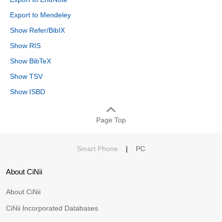
Export to Mendeley
Show Refer/BibIX
Show RIS
Show BibTeX
Show TSV
Show ISBD
Page Top
Smart Phone
|
PC
About CiNii
About CiNii
CiNii Incorporated Databases