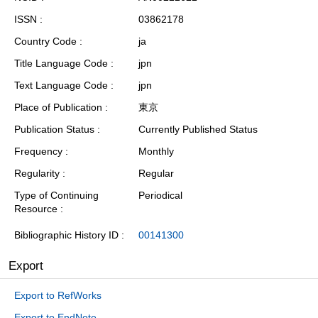
ISSN
03862178
Country Code
ja
Title Language Code
jpn
Text Language Code
jpn
Place of Publication
東京
Publication Status
Currently Published Status
Frequency
Monthly
Regularity
Regular
Type of Continuing
Periodical
Resource
Bibliographic History ID
00141300
Export
Export to RefWorks
Export to EndNote