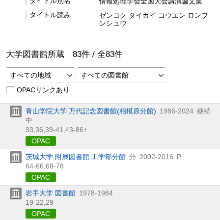
タイトル別名
情報処理学会全国大会講演論文集
タイトル読み
ゼンコク タイカイ コウエン ロンブ
ンシュウ
大学図書館所蔵
83
件 /
全
83
件
すべての地域
すべての図書館
OPACリンクあり
青山学院大学 万代記念図書館(相模原分館)
1986-2024
継続
中
33,
36,
39-41,
43-86+
OPAC
茨城大学 附属図書館 工学部分館
分
2002-2016
P
64-66,
68-78
OPAC
岩手大学 図書館
1978-1984
19-22,
29
OPAC