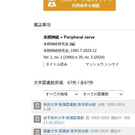
利用条件を確認
書誌事項
末梢神経 = Peripheral nerve
末梢神経研究会 [編]
末梢神経研究会, 1992.7-2024.12
Vol. 1, no. 1 (1990)-v. 35, no. 2 (2024)
タイトル読み
マッショウ シンケイ
大学図書館所蔵
67
件 /
全
67
件
すべての地域
すべての図書館
秋田大学 附属図書館 医学部分館
分館
1990-2024
1-35
岩手医科大学 附属図書館
図
2000-2024
継続中
400
11-34,
35(1)+
愛媛大学 図書館 医学部分館
2006-2023
継続中