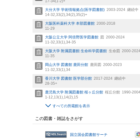
17-34(1-2)+
大分大学 学術情報拠点(医学図書館)
2003-2024
継続中
14-32,
33(2),
34(2),
35(2)+
大阪医科薬科大学 本部図書館
2000-2018
11-29
大阪公立大学 阿倍野医学図書館
図
2000-2024
11-32,
33(1),
34-35
大阪大学 附属図書館 生命科学図書館
生命図
2000-202
11-35
岡山大学 図書館 鹿田分館
鹿田図
2000-2023
11-32,
33(1),
34
香川大学 図書館 医学部分館
2017-2024
継続中
28-35+
鹿児島大学 附属図書館 桜ヶ丘分館
桜丘分館
1990-200
1-12,
13(1),
14(2),
15
すべての所蔵館を表示
この図書・雑誌をさがす
国立国会図書館サーチ