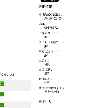
詳細情報
NII書誌ID(NCID)
AN1040245X
ISSN
09176772
出版国コード
ja
タイトル言語コード
jpn
本文言語コード
jpn
出版地
福岡
出版状況
廃刊
PACリンクあり
刊行頻度
年刊
C
逐次刊行物のタイプ
定期刊行物
C
書き出し
C