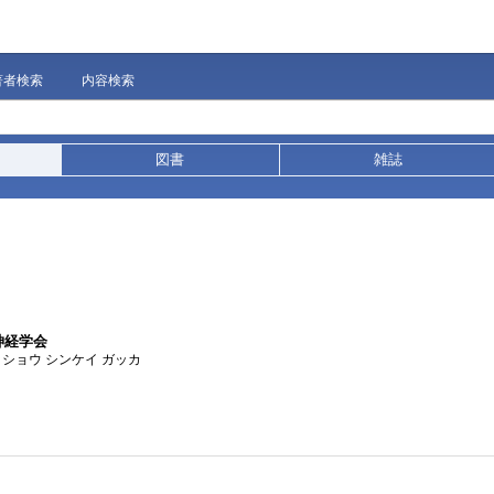
著者検索
内容検索
図書
雑誌
神経学会
ッショウ シンケイ ガッカ