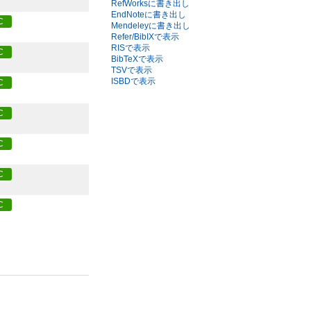
RefWorksに書き出し
EndNoteに書き出し
C
Mendeleyに書き出し
Refer/BibIXで表示
RISで表示
C
BibTeXで表示
TSVで表示
ISBDで表示
C
C
C
C
C