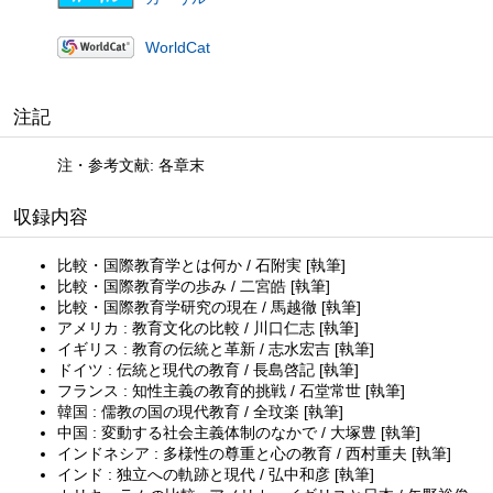
WorldCat
注記
注・参考文献: 各章末
収録内容
比較・国際教育学とは何か / 石附実 [執筆]
比較・国際教育学の歩み / 二宮皓 [執筆]
比較・国際教育学研究の現在 / 馬越徹 [執筆]
アメリカ : 教育文化の比較 / 川口仁志 [執筆]
イギリス : 教育の伝統と革新 / 志水宏吉 [執筆]
ドイツ : 伝統と現代の教育 / 長島啓記 [執筆]
フランス : 知性主義の教育的挑戦 / 石堂常世 [執筆]
韓国 : 儒教の国の現代教育 / 全玟楽 [執筆]
中国 : 変動する社会主義体制のなかで / 大塚豊 [執筆]
インドネシア : 多様性の尊重と心の教育 / 西村重夫 [執筆]
インド : 独立への軌跡と現代 / 弘中和彦 [執筆]