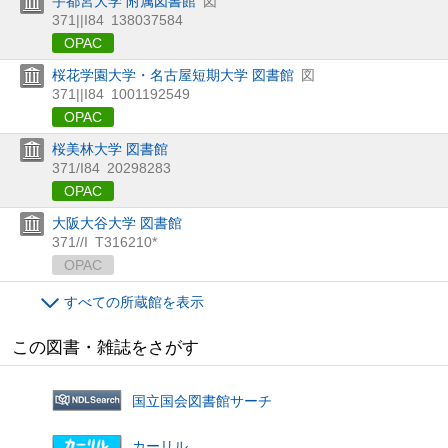
宇都宮大学 附属図書館
図
371||I84
138037584
OPAC
桜花学園大学・名古屋短期大学 図書館
図
371||I84
1001192549
OPAC
桜美林大学 図書館
371/I84
20298283
OPAC
大阪大谷大学 図書館
371//I
T316210*
OPAC
すべての所蔵館を表示
この図書・雑誌をさがす
国立国会図書館サーチ
カーリル