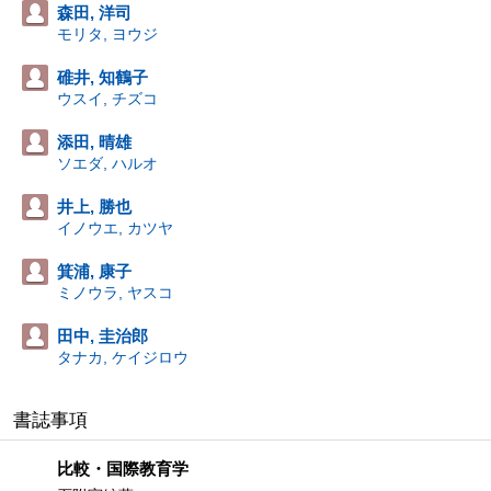
森田, 洋司
モリタ, ヨウジ
碓井, 知鶴子
ウスイ, チズコ
添田, 晴雄
ソエダ, ハルオ
井上, 勝也
イノウエ, カツヤ
箕浦, 康子
ミノウラ, ヤスコ
田中, 圭治郎
タナカ, ケイジロウ
書誌事項
比較・国際教育学