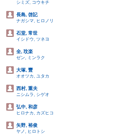
シミズ, コウキチ
長島, 啓記
ナガシマ, ヒロノリ
石堂, 常世
イシドウ, ツネヨ
全, 玟楽
ゼン, ミンラク
大塚, 豐
オオツカ, ユタカ
西村, 重夫
ニシムラ, シゲオ
弘中, 和彦
ヒロナカ, カズヒコ
矢野, 裕俊
ヤノ, ヒロトシ