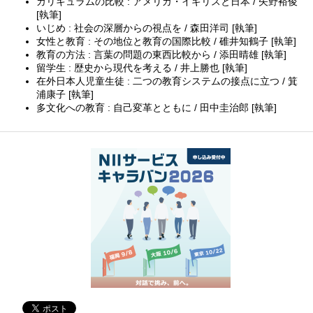
カリキュラムの比較 : アメリカ・イギリスと日本 / 矢野裕俊
[執筆]
いじめ : 社会の深層からの視点を / 森田洋司 [執筆]
女性と教育 : その地位と教育の国際比較 / 碓井知鶴子 [執筆]
教育の方法 : 言葉の問題の東西比較から / 添田晴雄 [執筆]
留学生 : 歴史から現代を考える / 井上勝也 [執筆]
在外日本人児童生徒 : 二つの教育システムの接点に立つ / 箕
浦康子 [執筆]
多文化への教育 : 自己変革とともに / 田中圭治郎 [執筆]