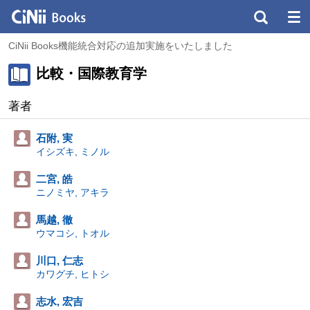
CiNii Books機能統合対応の追加実施をいたしました
比較・国際教育学
著者
石附, 実
イシズキ, ミノル
二宮, 皓
ニノミヤ, アキラ
馬越, 徹
ウマコシ, トオル
川口, 仁志
カワグチ, ヒトシ
志水, 宏吉