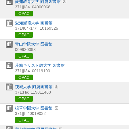
愛知教育大学 附属図書館
図
371||I84
04006068
OPAC
愛知淑徳大学 図書館
371/I84-1/ア
10169325
OPAC
青山学院大学 図書館
009930093
OPAC
茨城キリスト教大学 図書館
371||I84
00119190
OPAC
茨城大学 附属図書館
図
371:Hik
119811468
OPAC
植草学園大学 図書館
図
371||I
40019032
OPAC