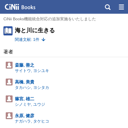
CiNii Books機能統合対応の追加実施をいたしました
海と川に生きる
関連文献: 1件
著者
斎藤, 善之
サイトウ, ヨシユキ
高橋, 美貴
タカハシ, ヨシタカ
篠宮, 雄二
シノミヤ, ユウジ
永原, 健彦
ナガハラ, タケヒコ