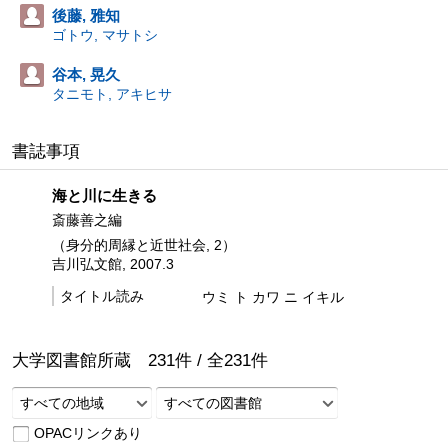
後藤, 雅知
ゴトウ, マサトシ
谷本, 晃久
タニモト, アキヒサ
書誌事項
海と川に生きる
斎藤善之編
（身分的周縁と近世社会, 2）
吉川弘文館, 2007.3
タイトル読み
ウミ ト カワ ニ イキル
大学図書館所蔵
231
件 /
全
231
件
すべての地域
すべての図書館
OPACリンクあり