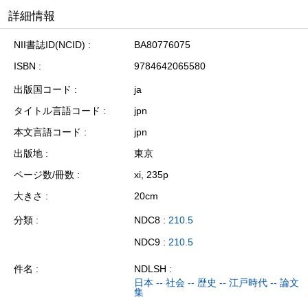
詳細情報
NII書誌ID(NCID)
BA80776075
ISBN
9784642065580
出版国コード
ja
タイトル言語コード
jpn
本文言語コード
jpn
出版地
東京
ページ数/冊数
xi, 235p
大きさ
20cm
分類
NDC8 :
210.5
NDC9 :
210.5
件名
NDLSH :
日本 -- 社会 -- 歴史 -- 江戸時代 -- 論文
集