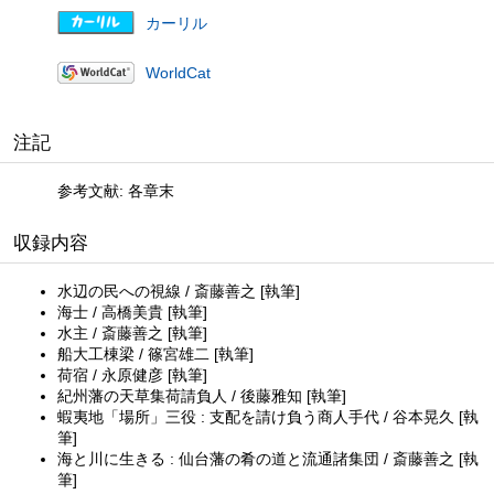
カーリル
WorldCat
注記
参考文献: 各章末
収録内容
水辺の民への視線 / 斎藤善之 [執筆]
海士 / 高橋美貴 [執筆]
水主 / 斎藤善之 [執筆]
船大工棟梁 / 篠宮雄二 [執筆]
荷宿 / 永原健彦 [執筆]
紀州藩の天草集荷請負人 / 後藤雅知 [執筆]
蝦夷地「場所」三役 : 支配を請け負う商人手代 / 谷本晃久 [執
筆]
海と川に生きる : 仙台藩の肴の道と流通諸集団 / 斎藤善之 [執
筆]