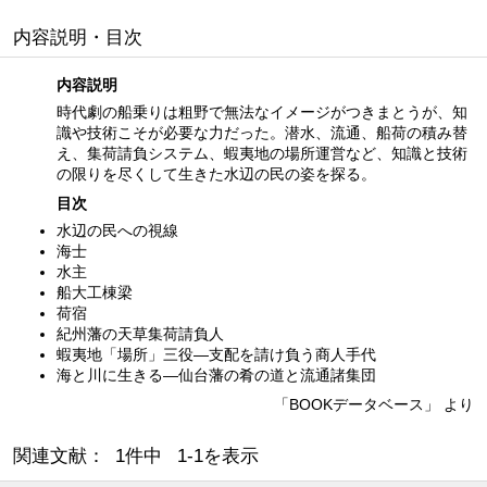
内容説明・目次
内容説明
時代劇の船乗りは粗野で無法なイメージがつきまとうが、知
識や技術こそが必要な力だった。潜水、流通、船荷の積み替
え、集荷請負システム、蝦夷地の場所運営など、知識と技術
の限りを尽くして生きた水辺の民の姿を探る。
目次
水辺の民への視線
海士
水主
船大工棟梁
荷宿
紀州藩の天草集荷請負人
蝦夷地「場所」三役—支配を請け負う商人手代
海と川に生きる—仙台藩の肴の道と流通諸集団
「BOOKデータベース」 より
関連文献： 1件中 1-1を表示