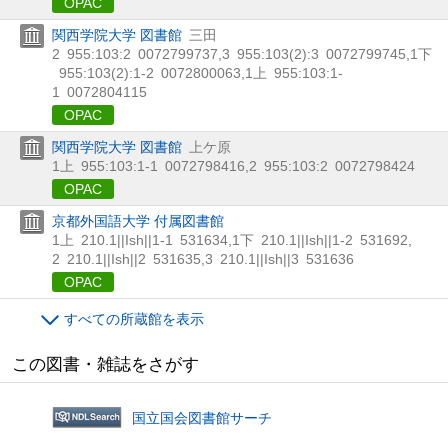
OPAC
関西学院大学 図書館
三田
2
955:103:2
0072799737
,
3
955:103(2):3
0072799745
,
1下
955:103(2):1-2
0072800063
,
1上
955:103:1-
1
0072804115
OPAC
関西学院大学 図書館
上ケ原
1上
955:103:1-1
0072798416
,
2
955:103:2
0072798424
OPAC
京都外国語大学 付属図書館
1上
210.1||Ish||1-1
531634
,
1下
210.1||Ish||1-2
531692
,
2
210.1||Ish||2
531635
,
3
210.1||Ish||3
531636
OPAC
すべての所蔵館を表示
この図書・雑誌をさがす
国立国会図書館サーチ