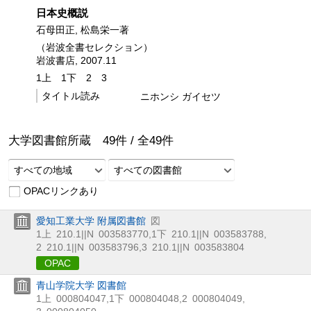
日本史概説
石母田正, 松島栄一著
（岩波全書セレクション）
岩波書店, 2007.11
1上
1下
2
3
タイトル読み
ニホンシ ガイセツ
大学図書館所蔵
49
件 /
全
49
件
すべての地域
すべての図書館
OPACリンクあり
愛知工業大学 附属図書館
図
1上
210.1||N
003583770
,
1下
210.1||N
003583788
,
2
210.1||N
003583796
,
3
210.1||N
003583804
OPAC
青山学院大学 図書館
1上
000804047
,
1下
000804048
,
2
000804049
,