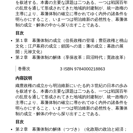
を叙述する。本書の主要な課題は二つある。一つは戦国百年
の乱世を通して形成されてきた地域的封建制が、統一政権の
主導により、幕藩体制の確立に導かれてゆく内外の諸条件を
明らかにすること、いま一つは明治維新の必然性を、幕藩体
制の成立・解体の中から探り出すことである。
目次
第１章 幕藩体制の成立（信長政権の登場；豊臣政権と桃山
文化；江戸幕府の成立；鎖国への道；藩の成立；幕政の展
開；元禄文化）
第２章 幕藩体制の解体（享保改革；田沼時代；寛政改革）
巻冊次
3 ISBN 9784000218863
内容説明
織豊政権の成立から明治維新にいたる約３世紀の日本の歩み
を叙述する。本書の主要な課題は二つある。一つは戦国百年
の乱世を通して形成されてきた地域的封建制が、統一政権の
主導により、幕藩体制の確立に導かれてゆく内外の諸条件を
明らかにすること、いま一つは明治維新の必然性を、幕藩体
制の成立・解体の中から探り出すことである。
目次
第２章 幕藩体制の解体（つづき）（化政期の政治と経済；