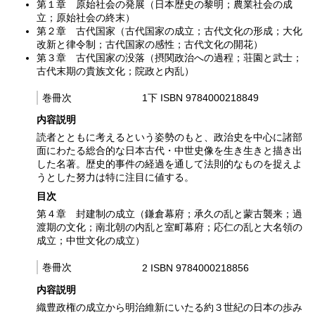
第１章 原始社会の発展（日本歴史の黎明；農業社会の成
立；原始社会の終末）
第２章 古代国家（古代国家の成立；古代文化の形成；大化
改新と律令制；古代国家の感性；古代文化の開花）
第３章 古代国家の没落（摂関政治への過程；荘園と武士；
古代末期の貴族文化；院政と内乱）
巻冊次
1下 ISBN 9784000218849
内容説明
読者とともに考えるという姿勢のもと、政治史を中心に諸部
面にわたる総合的な日本古代・中世史像を生き生きと描き出
した名著。歴史的事件の経過を通して法則的なものを捉えよ
うとした努力は特に注目に値する。
目次
第４章 封建制の成立（鎌倉幕府；承久の乱と蒙古襲来；過
渡期の文化；南北朝の内乱と室町幕府；応仁の乱と大名領の
成立；中世文化の成立）
巻冊次
2 ISBN 9784000218856
内容説明
織豊政権の成立から明治維新にいたる約３世紀の日本の歩み