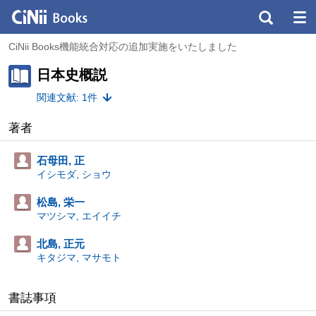
CiNii Books機能統合対応の追加実施をいたしました
日本史概説
関連文献: 1件
著者
石母田, 正
イシモダ, ショウ
松島, 栄一
マツシマ, エイイチ
北島, 正元
キタジマ, マサモト
書誌事項