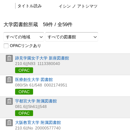
タイトル読み
イシン ノ アトシマツ
大学図書館所蔵
59
件 /
全
59
件
すべての地域
すべての図書館
OPACリンクあり
跡見学園女子大学 新座図書館
210.6||N93
1113380040
OPAC
医療創生大学 図書館
080/Sh 61/548
0002174951
OPAC
宇都宮大学 附属図書館
081.6||Sh61||548
OPAC
大阪教育大学 附属図書館
210.6||No
20000577740