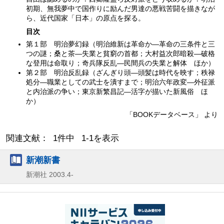
初期、無我夢中で国作りに励んだ男達の悪戦苦闘を描きなが
ら、近代国家「日本」の原点を探る。
目次
第１部 明治夢幻録（明治維新は革命か—革命の三条件と三
つの謎；桑と茶—失業と貧窮の首都；大村益次郎暗殺—破格
な登用は命取り；奇兵隊反乱—民間兵の失業と解体 ほか）
第２部 明治反乱録（ざんぎり頭—頭髪は時代を映す；秩禄
処分—職業としての武士を潰すまで；明治六年政変—外征派
と内治派の争い；東京新繁昌記—活字が描いた新風俗 ほ
か）
「BOOKデータベース」 より
関連文献： 1件中 1-1を表示
新潮新書
新潮社
2003.4-