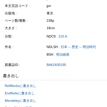
本文言語コード
jpn
出版地
東京
ページ数/冊数
238p
大きさ
18cm
分類
NDC9 :
210.6
件名
NDLSH :
日本 -- 歴史 -- 明治時代
BSH :
明治維新
親書誌ID
BA61830195
書き出し
RefWorksに書き出し
EndNoteに書き出し
Mendeleyに書き出し