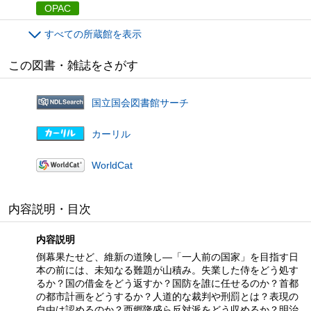
OPAC
すべての所蔵館を表示
この図書・雑誌をさがす
国立国会図書館サーチ
カーリル
WorldCat
内容説明・目次
内容説明
倒幕果たせど、維新の道険し—「一人前の国家」を目指す日
本の前には、未知なる難題が山積み。失業した侍をどう処す
るか？国の借金をどう返すか？国防を誰に任せるのか？首都
の都市計画をどうするか？人道的な裁判や刑罰とは？表現の
自由は認めるのか？西郷隆盛ら反対派をどう収めるか？明治