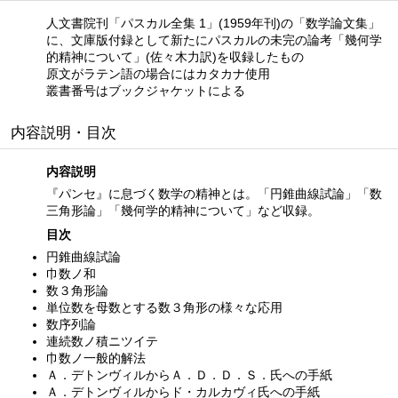
人文書院刊「パスカル全集 1」(1959年刊)の「数学論文集」
に、文庫版付録として新たにパスカルの未完の論考「幾何学
的精神について」(佐々木力訳)を収録したもの
原文がラテン語の場合にはカタカナ使用
叢書番号はブックジャケットによる
内容説明・目次
内容説明
『パンセ』に息づく数学の精神とは。「円錐曲線試論」「数
三角形論」「幾何学的精神について」など収録。
目次
円錐曲線試論
巾数ノ和
数３角形論
単位数を母数とする数３角形の様々な応用
数序列論
連続数ノ積ニツイテ
巾数ノ一般的解法
Ａ．デトンヴィルからＡ．Ｄ．Ｄ．Ｓ．氏への手紙
Ａ．デトンヴィルからド・カルカヴィ氏への手紙