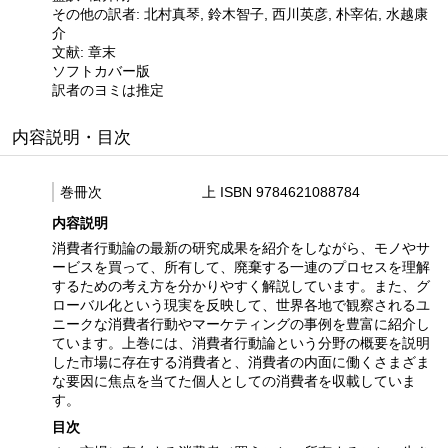
その他の訳者: 北村真琴, 鈴木智子, 西川英彦, 朴宰佑, 水越康
介
文献: 章末
ソフトカバー版
訳者のヨミは推定
内容説明・目次
巻冊次
上 ISBN 9784621088784
内容説明
消費者行動論の最新の研究成果を紹介をしながら、モノやサ
ービスを買って、所有して、廃棄する一連のプロセスを理解
するための考え方を分かりやすく解説しています。また、グ
ローバル化という現実を反映して、世界各地で観察されるユ
ニークな消費者行動やマーケティングの事例を豊富に紹介し
ています。上巻には、消費者行動論という分野の概要を説明
した市場に存在する消費者と、消費者の内面に働くさまざま
な要因に焦点を当てた個人としての消費者を収載していま
す。
目次