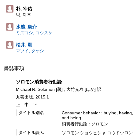
朴, 宰佑
박, 재우
水越, 康介
ミズコシ, コウスケ
松井, 剛
マツイ, タケシ
書誌事項
ソロモン消費者行動論
Michael R. Solomon [著] ; 大竹光寿 [ほか] 訳
丸善出版, 2015.1
上
中
下
タイトル別名
Consumer behavior : buying, having,
and being
消費者行動論 : ソロモン
タイトル読み
ソロモン ショウヒシャ コウドウロン