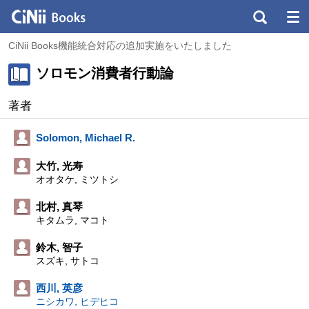
CiNii Books機能統合対応の追加実施をいたしました
ソロモン消費者行動論
著者
Solomon, Michael R.
大竹, 光寿
オオタケ, ミツトシ
北村, 真琴
キタムラ, マコト
鈴木, 智子
スズキ, サトコ
西川, 英彦
ニシカワ, ヒデヒコ