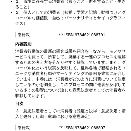
１ 市場に存在する消費者（買うこと・所有すること・生き
ること）
２ 個人としての消費者（知覚；学習と記憶；動機づけとグ
ローバルな価値観；自己；パーソナリティとサイコグラフィ
クス）
巻冊次
中 ISBN 9784621088791
内容説明
消費者行動論の最新の研究成果を紹介をしながら、モノやサ
ービスを買って、所有して、廃棄する一連のプロセスを理解
するための考え方を分かりやすく解説しています。また、グ
ローバル化という現実を反映して、世界各地で観察されるユ
ニークな消費者行動やマーケティングの事例を豊富に紹介し
ています。中巻には、消費者がどのように消費について決定
しているのかを調査し、このプロセスの間に他者が及ぼして
いる多くの影響について論じた意思決定者としての消費者を
収載しています。
目次
３ 意思決定者としての消費者（態度と説得；意思決定；購
入と処分；組織・家庭における意思決定）
巻冊次
下 ISBN 9784621088807