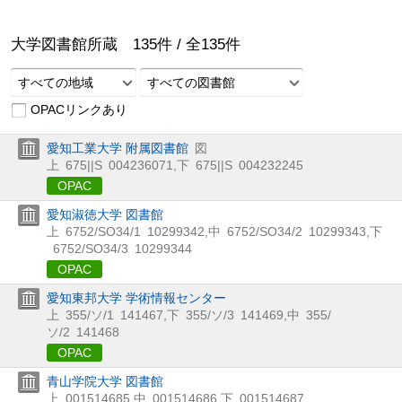
大学図書館所蔵
135
件 /
全
135
件
すべての地域
すべての図書館
OPACリンクあり
愛知工業大学 附属図書館
図
上
675||S
004236071
,
下
675||S
004232245
OPAC
愛知淑徳大学 図書館
上
6752/SO34/1
10299342
,
中
6752/SO34/2
10299343
,
下
6752/SO34/3
10299344
OPAC
愛知東邦大学 学術情報センター
上
355/ソ/1
141467
,
下
355/ソ/3
141469
,
中
355/
ソ/2
141468
OPAC
青山学院大学 図書館
上
001514685
,
中
001514686
,
下
001514687