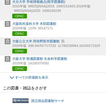
大分大学 学術情報拠点(医学図書館)
2015年版
W825||NS4||2015
1000151603
,
2020年版
W825||NS4||2020
1000160230
OPAC
大阪医科薬科大学 本部図書館
2020年版
12//N
00147171
OPAC
大阪公立大学 阿倍野医学図書館
図
2020年版
498.94//N77//7232
11780230964,18100272329
OPAC
大阪大学 附属図書館 生命科学図書館
2020年版
14100375592
OPAC
すべての所蔵館を表示
この図書・雑誌をさがす
国立国会図書館サーチ