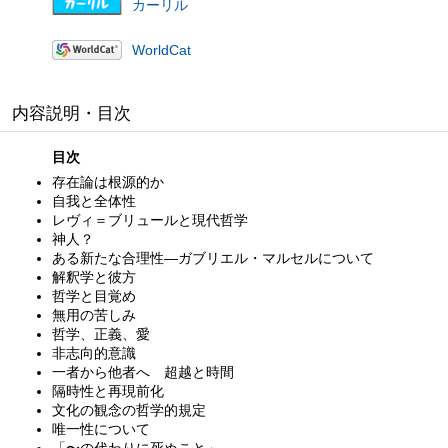
カーリル
WorldCat
内容説明・目次
目次
存在論は根源的か
自我と全体性
レヴィ＝ブリュールと現代哲学
神人？
ある新たな合理性—ガブリエル・マルセルについて
解釈学と彼方
哲学と目覚め
無用の苦しみ
哲学、正義、愛
非志向的意識
一者から他者へ 超越と時間
隔時性と再現前化
文化の観念の哲学的規定
唯一性について
「〜の代わりに死ぬこと」