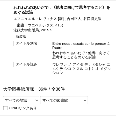
われわれのあいだで : 《他者に向けて思考すること》を
めぐる試論
エマニュエル・レヴィナス [著] ; 合田正人, 谷口博史訳
（叢書・ウニベルシタス, 415）
法政大学出版局, 2015.5
: 新装版
タイトル別名
Entre nous : essais sur le penser-à-
l'autre
われわれのあいだで : 他者に向けて
思考することをめぐる試論
タイトル読み
ワレワレ ノ アイダ デ : 《タシャ ニ
ムケテ シコウ スル コト》オ メグル
シロン
大学図書館所蔵
36
件 /
全
36
件
すべての地域
すべての図書館
OPACリンクあり