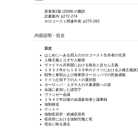
原著第2版 (2008) の翻訳
読書案内: p272-274
ホロコースト関連年表: p275-283
内容説明・目次
目次
はじめに—ある四人のホロコースト生存者の生涯
人種主義とユダヤ人敵視
ヴァイマル共和国における統合と反セム主義
１９３３年から１９３９年のドイツにおける人種主義政
戦争と東部および南東部ヨーロッパでの民族虐殺
ドイツ占領下での人々の選択肢
ヨーロッパ・ユダヤ人の大量虐殺への道
会議に参加した諸官庁
ヴァンゼー会議
１９４５年以後の会議参加者と議事録
強制移送
ゲットー
強制収容所・絶滅収容所
収容所における強制労働と死
現在に映る過去