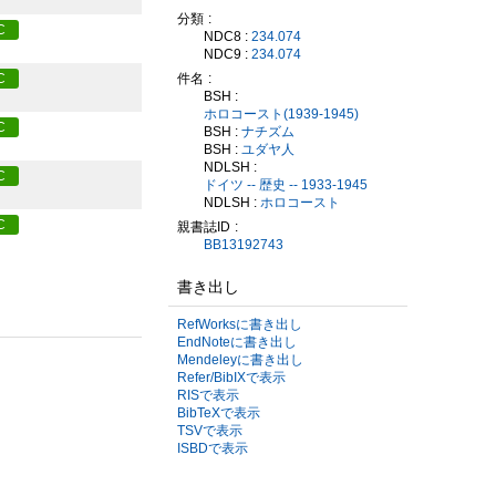
分類
C
NDC8 :
234.074
NDC9 :
234.074
件名
C
BSH :
ホロコースト(1939-1945)
C
BSH :
ナチズム
BSH :
ユダヤ人
NDLSH :
C
ドイツ -- 歴史 -- 1933-1945
NDLSH :
ホロコースト
C
親書誌ID
BB13192743
書き出し
RefWorksに書き出し
EndNoteに書き出し
Mendeleyに書き出し
Refer/BibIXで表示
RISで表示
BibTeXで表示
TSVで表示
ISBDで表示