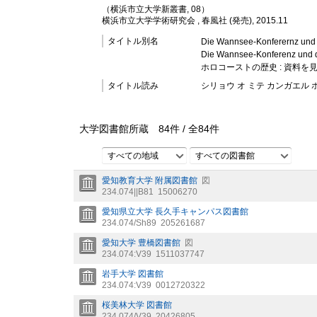
（横浜市立大学新叢書, 08）
横浜市立大学学術研究会 , 春風社 (発売), 2015.11
タイトル別名
Die Wannsee-Konferernz und d
Die Wannsee-Konferenz und de
ホロコーストの歴史 : 資料を
タイトル読み
シリョウ オ ミテ カンガエル 
大学図書館所蔵
84
件 /
全
84
件
すべての地域
すべての図書館
愛知教育大学 附属図書館
図
234.074||B81
15006270
愛知県立大学 長久手キャンパス図書館
234.074/Sh89
205261687
愛知大学 豊橋図書館
図
234.074:V39
1511037747
岩手大学 図書館
234.074:V39
0012720322
桜美林大学 図書館
234.074/V39
20426805