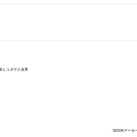
策とユダヤ人迫害
「BOOKデータ