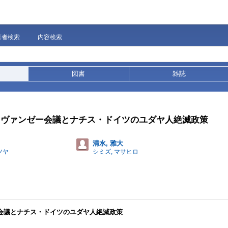
著者検索
内容検索
図書
雑誌
: ヴァンゼー会議とナチス・ドイツのユダヤ人絶滅政策
清水, 雅大
ツヤ
シミズ, マサヒロ
ー会議とナチス・ドイツのユダヤ人絶滅政策