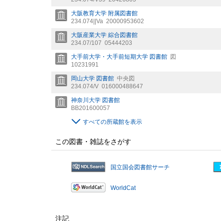
大阪教育大学 附属図書館
234.074||Va
20000953602
大阪産業大学 綜合図書館
234.07/107
05444203
大手前大学・大手前短期大学 図書館
図
10231991
岡山大学 図書館
中央図
234.074/V
016000488647
神奈川大学 図書館
BB201600057
すべての所蔵館を表示
この図書・雑誌をさがす
国立国会図書館サーチ
WorldCat
注記