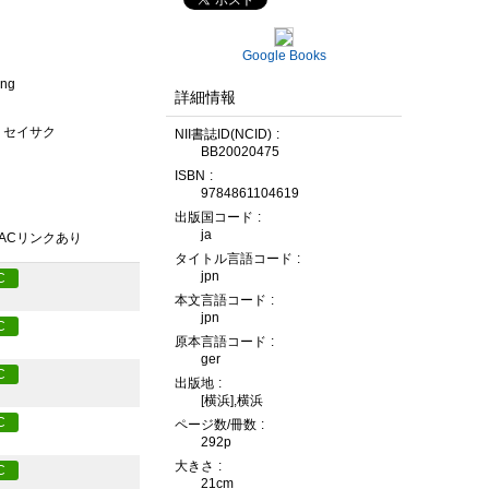
Google Books
ung
詳細情報
ツ セイサク
NII書誌ID(NCID)
BB20020475
ISBN
9784861104619
出版国コード
ja
PACリンクあり
タイトル言語コード
jpn
C
本文言語コード
jpn
C
原本言語コード
ger
C
出版地
[横浜],横浜
C
ページ数/冊数
292p
大きさ
C
21cm