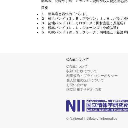
新島襄。記録や手紙、ミッション資料から人物交流を読
目次
１ 新島襄と四つの「バンド」
２ 横浜バンド（Ｓ．Ｒ．ブラウン；Ｊ．Ｈ．バラ；植
３ 築地バンド（Ｃ．カロザース；田村直臣；原胤昭）
４ 熊本バンド（Ｌ．Ｌ．ジェーンズ；小崎弘道）
５ 札幌バンド（Ｗ．Ｓ．クラーク；内村鑑三；新渡戸
CiNiiについて
CiNiiについて
収録刊行物について
利用規約・プライバシーポリシー
個人情報の扱いについて
お問い合わせ
国立情報学研究所 (NII)
© National Institute of Informatics