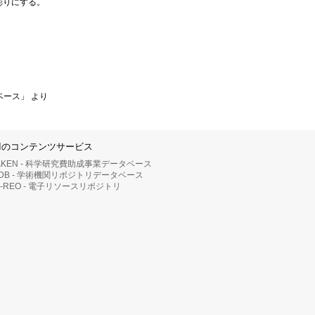
彫りにする。
ベース」 より
IIのコンテンツサービス
AKEN - 科学研究費助成事業データベース
RDB - 学術機関リポジトリデータベース
II-REO - 電子リソースリポジトリ