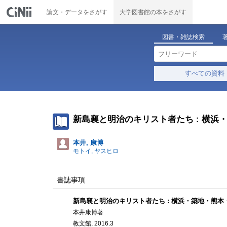
論文・データをさがす
大学図書館の本をさがす
図書・雑誌検索
すべての資料
新島襄と明治のキリスト者たち : 横浜
本井, 康博
モトイ, ヤスヒロ
書誌事項
新島襄と明治のキリスト者たち : 横浜・築地・熊
本井康博著
教文館, 2016.3