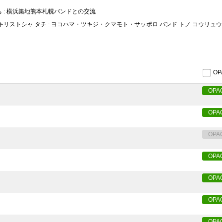
 : 横浜築地熊本札幌バンドとの交流
 キリストシャ タチ : ヨコハマ・ツキジ・クマモト・サッポロ バンド トノ コウリュウ
O
OPA
OPA
OPA
OPA
OPA
OPA
OPA