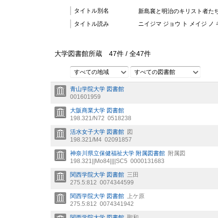
タイトル別名
新島襄と明治のキリスト者たち
タイトル読み
ニイジマ ジョウ ト メイジ ノ
大学図書館所蔵
47
件 /
全
47
件
すべての地域
すべての図書館
青山学院大学 図書館
001601959
大阪商業大学 図書館
198.321/N72
0518238
活水女子大学 図書館
図
198.321/M4
02091857
神奈川県立保健福祉大学 附属図書館
附属図
198.321||Mo84||||SC5
0000131683
関西学院大学 図書館
三田
275.5:812
0074344599
関西学院大学 図書館
上ケ原
275.5:812
0074341942
関西学院大学 図書館
聖和