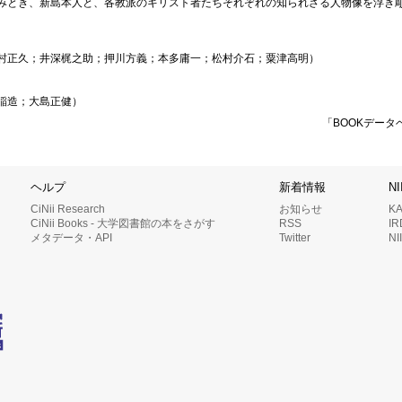
みとき、新島本人と、各教派のキリスト者たちそれぞれの知られざる人物像を浮き
村正久；井深梶之助；押川方義；本多庸一；松村介石；粟津高明）
稲造；大島正健）
「BOOKデータ
ヘルプ
新着情報
N
CiNii Research
お知らせ
K
CiNii Books - 大学図書館の本をさがす
RSS
I
メタデータ・API
Twitter
N