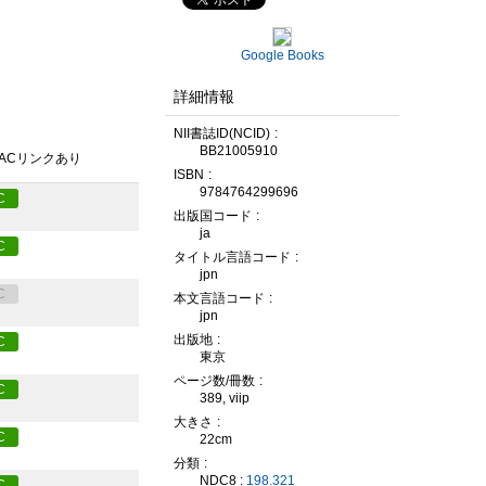
Google Books
詳細情報
NII書誌ID(NCID)
BB21005910
PACリンクあり
ISBN
9784764299696
C
出版国コード
ja
C
タイトル言語コード
jpn
C
本文言語コード
jpn
出版地
C
東京
ページ数/冊数
C
389, viip
大きさ
C
22cm
分類
NDC8 :
198.321
C