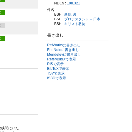
NDC9 :
198.321
件名
C
BSH :
新島, 襄
BSH :
プロテスタント -- 日本
BSH :
キリスト教徒
C
書き出し
C
RefWorksに書き出し
EndNoteに書き出し
Mendeleyに書き出し
Refer/BibIXで表示
RISで表示
BibTeXで表示
TSVで表示
ISBDで表示
の狭間にいた