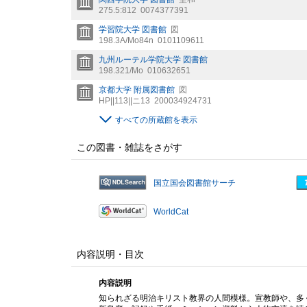
275.5:812
0074377391
学習院大学 図書館
図
198.3A/Mo84n
0101109611
九州ルーテル学院大学 図書館
198.321/Mo
010632651
京都大学 附属図書館
図
HP||113||ニ13
200034924731
すべての所蔵館を表示
この図書・雑誌をさがす
国立国会図書館サーチ
WorldCat
内容説明・目次
内容説明
知られざる明治キリスト教界の人間模様。宣教師や、多