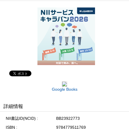
Google Books
詳細情報
NII書誌ID(NCID)
BB23922773
ISBN
9784779511769