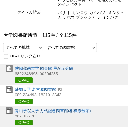
のインパクト
タイトル読み
バリ ト カンコウ カイハツ : ミンシュ
カ チホウ ブンケンカ ノ インパクト
大学図書館所蔵
115
件 /
全
115
件
すべての地域
すべての図書館
OPACリンクあり
愛知淑徳大学 図書館 星が丘分館
6892246/I98
00204285
OPAC
愛知大学 名古屋図書館
図
689.224:I98
1821018643
OPAC
青山学院大学 万代記念図書館(相模原分館)
882102776
OPAC