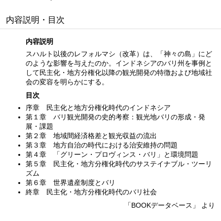
内容説明・目次
内容説明
スハルト以後のレフォルマシ（改革）は、「神々の島」にど
のような影響を与えたのか。インドネシアのバリ州を事例と
して民主化・地方分権化以降の観光開発の特徴および地域社
会の変容を明らかにする。
目次
序章 民主化と地方分権化時代のインドネシア
第１章 バリ観光開発の史的考察：観光地バリの形成・発
展・課題
第２章 地域間経済格差と観光収益の流出
第３章 地方自治の時代における治安維持の問題
第４章 「グリーン・プロヴィンス・バリ」と環境問題
第５章 民主化・地方分権化時代のサステイナブル・ツーリ
ズム
第６章 世界遺産制度とバリ
終章 民主化・地方分権化時代のバリ社会
「BOOKデータベース」 より