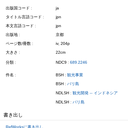
出版国コード
ja
タイトル言語コード
jpn
本文言語コード
jpn
出版地
京都
ページ数/冊数
iv, 204p
大きさ
22cm
分類
NDC9 :
689.2246
件名
BSH :
観光事業
BSH :
バリ島
NDLSH :
観光開発 -- インドネシア
NDLSH :
バリ島
書き出し
RefWorksに書き出し