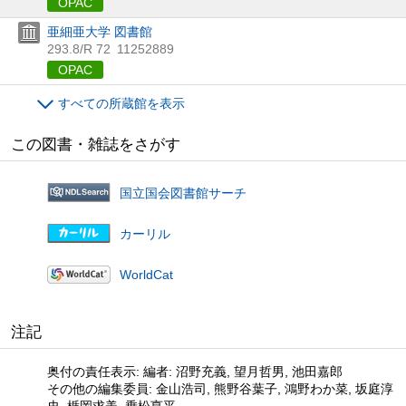
OPAC
亜細亜大学 図書館
293.8/R 72
11252889
OPAC
すべての所蔵館を表示
この図書・雑誌をさがす
国立国会図書館サーチ
カーリル
WorldCat
注記
奥付の責任表示: 編者: 沼野充義, 望月哲男, 池田嘉郎
その他の編集委員: 金山浩司, 熊野谷葉子, 鴻野わか菜, 坂庭淳
史, 楯岡求美, 乗松亨平