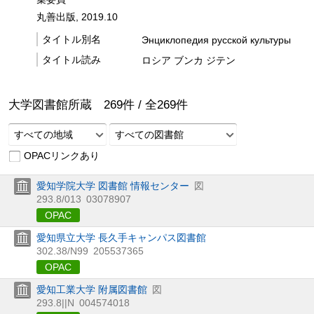
丸善出版, 2019.10
タイトル別名
Энциклопедия русской культуры
タイトル読み
ロシア ブンカ ジテン
大学図書館所蔵
269
件 /
全
269
件
すべての地域
すべての図書館
OPACリンクあり
愛知学院大学 図書館 情報センター
図
293.8/013
03078907
OPAC
愛知県立大学 長久手キャンパス図書館
302.38/N99
205537365
OPAC
愛知工業大学 附属図書館
図
293.8||N
004574018