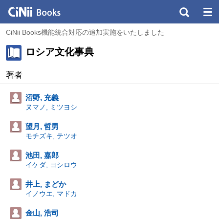
CiNii Books機能統合対応の追加実施をいたしました
ロシア文化事典
著者
沼野, 充義
ヌマノ, ミツヨシ
望月, 哲男
モチズキ, テツオ
池田, 嘉郎
イケダ, ヨシロウ
井上, まどか
イノウエ, マドカ
金山, 浩司