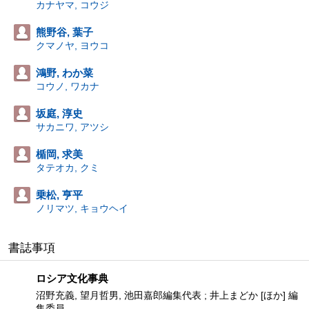
カナヤマ, コウジ
熊野谷, 葉子
クマノヤ, ヨウコ
鴻野, わか菜
コウノ, ワカナ
坂庭, 淳史
サカニワ, アツシ
楯岡, 求美
タテオカ, クミ
乗松, 亨平
ノリマツ, キョウヘイ
書誌事項
ロシア文化事典
沼野充義, 望月哲男, 池田嘉郎編集代表 ; 井上まどか [ほか] 編
集委員