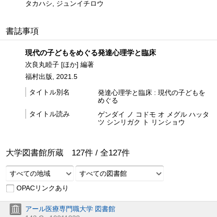
タカハシ, ジュンイチロウ
書誌事項
現代の子どもをめぐる発達心理学と臨床
次良丸睦子 [ほか] 編著
福村出版, 2021.5
タイトル別名
発達心理学と臨床 : 現代の子どもを
めぐる
タイトル読み
ゲンダイ ノ コドモ オ メグル ハッタ
ツ シンリガク ト リンショウ
大学図書館所蔵
127
件 /
全
127
件
すべての地域
すべての図書館
OPACリンクあり
アール医療専門職大学 図書館