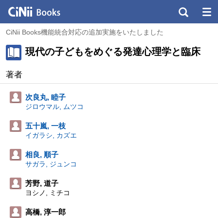
CiNii Books機能統合対応の追加実施をいたしました
現代の子どもをめぐる発達心理学と臨床
著者
次良丸, 睦子
ジロウマル, ムツコ
五十嵐, 一枝
イガラシ, カズエ
相良, 順子
サガラ, ジュンコ
芳野, 道子
ヨシノ, ミチコ
高橋, 淳一郎