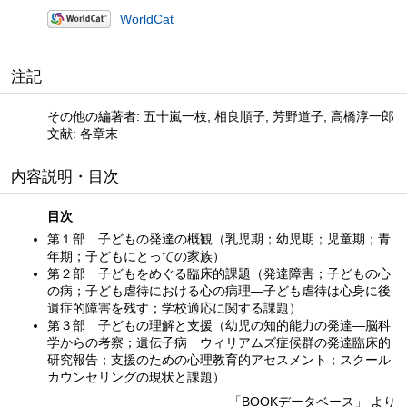
WorldCat
注記
その他の編著者: 五十嵐一枝, 相良順子, 芳野道子, 高橋淳一郎
文献: 各章末
内容説明・目次
目次
第１部 子どもの発達の概観（乳児期；幼児期；児童期；青
年期；子どもにとっての家族）
第２部 子どもをめぐる臨床的課題（発達障害；子どもの心
の病；子ども虐待における心の病理—子ども虐待は心身に後
遺症的障害を残す；学校適応に関する課題）
第３部 子どもの理解と支援（幼児の知的能力の発達—脳科
学からの考察；遺伝子病 ウィリアムズ症候群の発達臨床的
研究報告；支援のための心理教育的アセスメント；スクール
カウンセリングの現状と課題）
「BOOKデータベース」 より