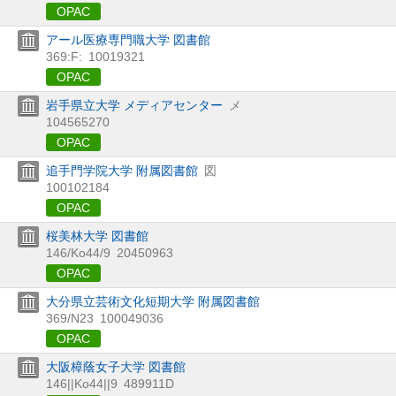
OPAC
アール医療専門職大学 図書館
369:F:
10019321
OPAC
岩手県立大学 メディアセンター
メ
104565270
OPAC
追手門学院大学 附属図書館
図
100102184
OPAC
桜美林大学 図書館
146/Ko44/9
20450963
OPAC
大分県立芸術文化短期大学 附属図書館
369/N23
100049036
OPAC
大阪樟蔭女子大学 図書館
146||Ko44||9
489911D