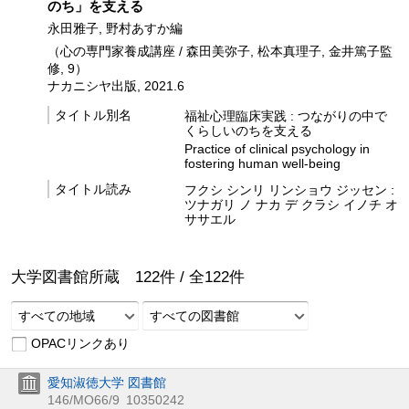
のち」を支える
永田雅子, 野村あすか編
（心の専門家養成講座 / 森田美弥子, 松本真理子, 金井篤子監
修, 9）
ナカニシヤ出版, 2021.6
タイトル別名
福祉心理臨床実践 : つながりの中で
くらしいのちを支える
Practice of clinical psychology in
fostering human well-being
タイトル読み
フクシ シンリ リンショウ ジッセン :
ツナガリ ノ ナカ デ クラシ イノチ オ
ササエル
大学図書館所蔵
122
件 /
全
122
件
すべての地域
すべての図書館
OPACリンクあり
愛知淑徳大学 図書館
146/MO66/9
10350242