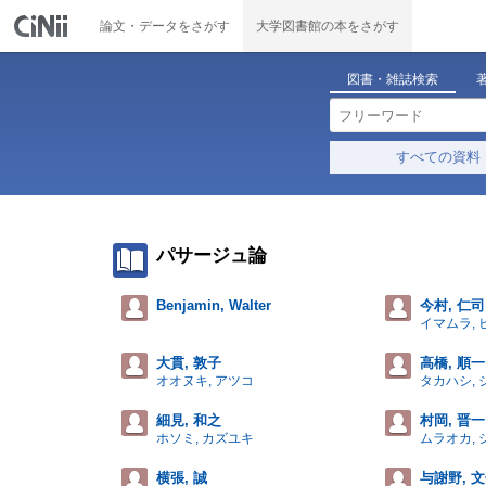
論文・データをさがす
大学図書館の本をさがす
図書・雑誌検索
すべての資料
パサージュ論
Benjamin, Walter
今村, 仁司
イマムラ, 
大貫, 敦子
高橋, 順一
オオヌキ, アツコ
タカハシ,
細見, 和之
村岡, 晋一
ホソミ, カズユキ
ムラオカ,
横張, 誠
与謝野, 