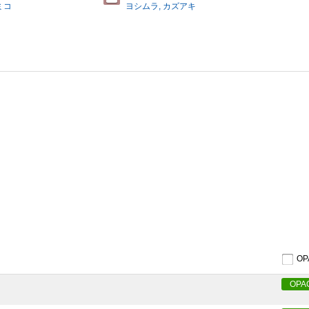
ミコ
ヨシムラ, カズアキ
O
OPA