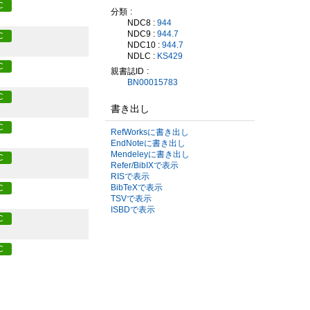
C
分類
NDC8 :
944
NDC9 :
944.7
C
NDC10 :
944.7
NDLC :
KS429
C
親書誌ID
BN00015783
C
書き出し
C
RefWorksに書き出し
EndNoteに書き出し
Mendeleyに書き出し
C
Refer/BibIXで表示
RISで表示
BibTeXで表示
C
TSVで表示
ISBDで表示
C
C