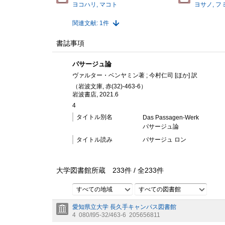
ヨコハリ, マコト
ヨサノ, フ
関連文献: 1件
書誌事項
パサージュ論
ヴァルター・ベンヤミン著 ; 今村仁司 [ほか] 訳
（岩波文庫, 赤(32)-463-6）
岩波書店, 2021.6
4
タイトル別名
Das Passagen-Werk
パサージュ論
タイトル読み
パサージュ ロン
大学図書館所蔵
233
件 /
全
233
件
すべての地域
すべての図書館
愛知県立大学 長久手キャンパス図書館
4
080/I95-32/463-6
205656811