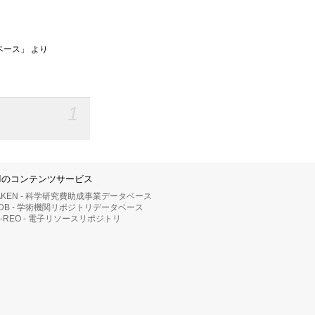
ベース」 より
1
IIのコンテンツサービス
AKEN - 科学研究費助成事業データベース
RDB - 学術機関リポジトリデータベース
II-REO - 電子リソースリポジトリ