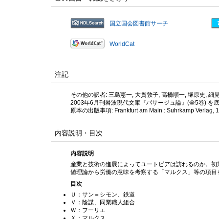
国立国会図書館サーチ
WorldCat
注記
その他の訳者: 三島憲一, 大貫敦子, 高橋順一, 塚原史, 細見
2003年6月刊岩波現代文庫『パサージュ論』(全5巻) 
原本の出版事項: Frankfurt am Main : Suhrkamp Verlag, 
内容説明・目次
内容説明
産業と技術の進展によってユートピアは訪れるのか。初
値理論から労働の意味を考察する「マルクス」等の項目
目次
Ｕ：サン＝シモン、鉄道
Ｖ：陰謀、同業職人組合
Ｗ：フーリエ
Ｘ：マルクス