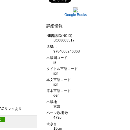
Google Books
詳細情報
NII書誌ID(NCID)
BC08003317
ISBN
9784003246368
出版国コード
ja
タイトル言語コード
jpn
本文言語コード
jpn
原本言語コード
ger
出版地
東京
PACリンクあり
ページ数/冊数
473p
C
大きさ
15cm