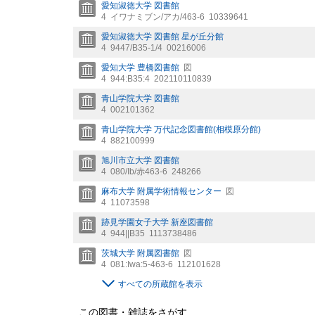
愛知淑徳大学 図書館
4
イワナミブン/アカ/463-6
10339641
愛知淑徳大学 図書館 星が丘分館
4
9447/B35-1/4
00216006
愛知大学 豊橋図書館
図
4
944:B35:4
202110110839
青山学院大学 図書館
4
002101362
青山学院大学 万代記念図書館(相模原分館)
4
882100999
旭川市立大学 図書館
4
080/Ib/赤463-6
248266
麻布大学 附属学術情報センター
図
4
11073598
跡見学園女子大学 新座図書館
4
944||B35
1113738486
茨城大学 附属図書館
図
4
081:Iwa:5-463-6
112101628
すべての所蔵館を表示
この図書・雑誌をさがす