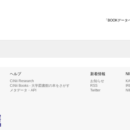
「BOOKデータ
ヘルプ
新着情報
N
CiNii Research
お知らせ
K
CiNii Books - 大学図書館の本をさがす
RSS
I
メタデータ・API
Twitter
N