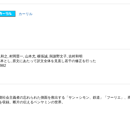
カーリル
和之, 村岡晋一, 山本尤, 横張誠, 與謝野文子, 吉村和明
を底本とし, 原文にあたって訳文全体を見直し若干の修正を行った
1982
期社会主義者の忘れられた側面を救出する「サン＝シモン、鉄道」「フーリエ」、
を収録。断片の伝えるベンヤミンの世界。