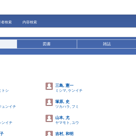
著者検索
内容検索
図書
雑誌
三島, 憲一
ヒトシ
ミシマ, ケンイチ
塚原, 史
 ジュンイチ
ツカハラ, フミ
山本, 尤
 シンイチ
ヤマモト, ユウ
文子
吉村, 和明