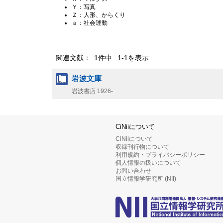
Ｙ：写真
Ｚ：人形、からくり
ａ：社会運動
関連文献： 1件中 1-1を表示
岩波文庫
岩波書店
1926-
CiNiiについて
CiNiiについて
収録刊行物について
利用規約・プライバシーポリシー
個人情報の扱いについて
お問い合わせ
国立情報学研究所 (NII)