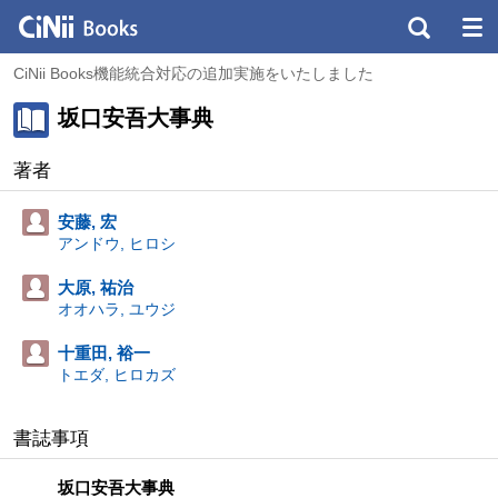
CiNii Books機能統合対応の追加実施をいたしました
坂口安吾大事典
著者
安藤, 宏
アンドウ, ヒロシ
大原, 祐治
オオハラ, ユウジ
十重田, 裕一
トエダ, ヒロカズ
書誌事項
坂口安吾大事典