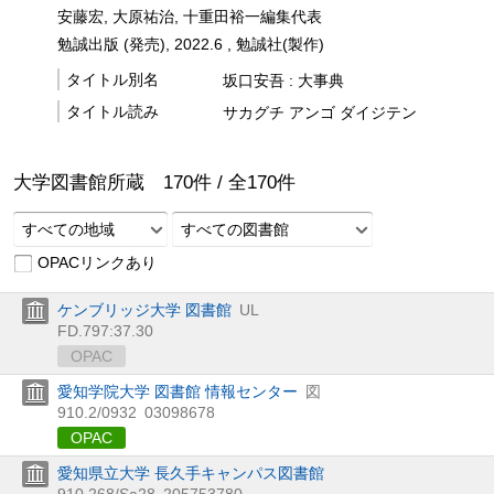
安藤宏, 大原祐治, 十重田裕一編集代表
勉誠出版 (発売), 2022.6 , 勉誠社(製作)
タイトル別名
坂口安吾 : 大事典
タイトル読み
サカグチ アンゴ ダイジテン
大学図書館所蔵
170
件 /
全
170
件
すべての地域
すべての図書館
OPACリンクあり
ケンブリッジ大学 図書館
UL
FD.797:37.30
OPAC
愛知学院大学 図書館 情報センター
図
910.2/0932
03098678
OPAC
愛知県立大学 長久手キャンパス図書館
910.268/Sa28
205753780