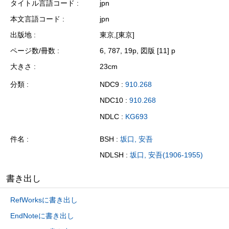
タイトル言語コード
jpn
本文言語コード
jpn
出版地
東京,[東京]
ページ数/冊数
6, 787, 19p, 図版 [11] p
大きさ
23cm
分類
NDC9 :
910.268
NDC10 :
910.268
NDLC :
KG693
件名
BSH :
坂口, 安吾
NDLSH :
坂口, 安吾(1906-1955)
書き出し
RefWorksに書き出し
EndNoteに書き出し