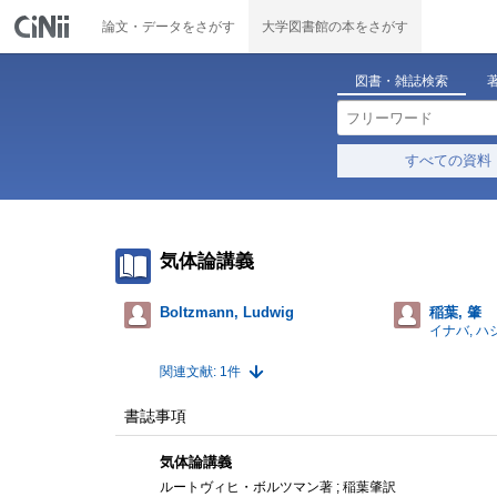
論文・データをさがす
大学図書館の本をさがす
図書・雑誌検索
すべての資料
気体論講義
Boltzmann, Ludwig
稲葉, 肇
イナバ, ハ
関連文献: 1件
書誌事項
気体論講義
ルートヴィヒ・ボルツマン著 ; 稲葉肇訳