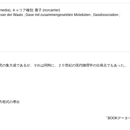
dia), キャリア種別: 冊子 (ncrcarrier)
n der Waals ; Gase mit zusammengesetzten Molekülen ; Gasdissociation ;
究の集大成であるが、それは同時に、２０世紀の現代物理学の出発点でもあった。
方程式の導出
「BOOKデータ