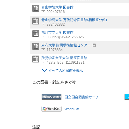
青山学院大学 図書館
下
002407616
青山学院大学 万代記念図書館(相模原分館)
下
882402832
旭川市立大学 図書館
下
080/Ib/青959-2
256026
麻布大学 附属学術情報センター
図
下
11078834
跡見学園女子大学 新座図書館
下
428.2||B63
1113911331
すべての所蔵館を表示
この図書・雑誌をさがす
国立国会図書館サーチ
WorldCat
注記