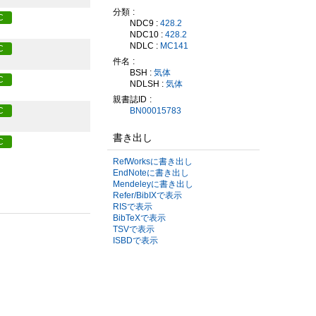
分類
C
NDC9 :
428.2
NDC10 :
428.2
NDLC :
MC141
C
件名
BSH :
気体
C
NDLSH :
気体
親書誌ID
BN00015783
C
書き出し
C
RefWorksに書き出し
EndNoteに書き出し
Mendeleyに書き出し
Refer/BibIXで表示
RISで表示
BibTeXで表示
TSVで表示
ISBDで表示