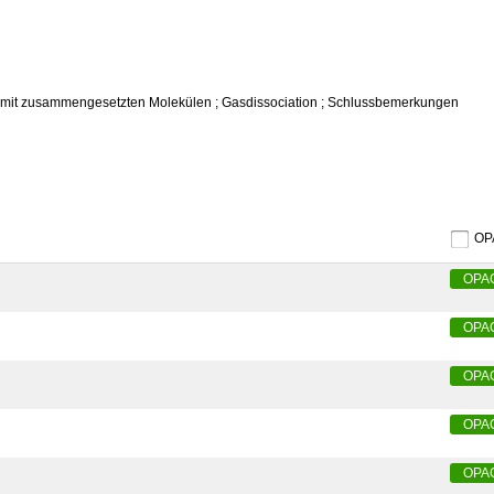
e mit zusammengesetzten Molekülen ; Gasdissociation ; Schlussbemerkungen
O
OPA
OPA
OPA
OPA
OPA