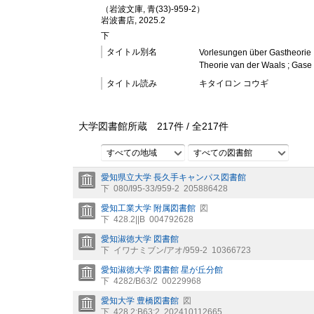
（岩波文庫, 青(33)-959-2）
岩波書店, 2025.2
下
タイトル別名
Vorlesungen über Gastheorie
Theorie van der Waals ; Gas
タイトル読み
キタイロン コウギ
大学図書館所蔵
217
件 /
全
217
件
すべての地域
すべての図書館
愛知県立大学 長久手キャンパス図書館
下
080/I95-33/959-2
205886428
愛知工業大学 附属図書館
図
下
428.2||B
004792628
愛知淑徳大学 図書館
下
イワナミブン/アオ/959-2
10366723
愛知淑徳大学 図書館 星が丘分館
下
4282/B63/2
00229968
愛知大学 豊橋図書館
図
下
428.2:B63:2
202410112665