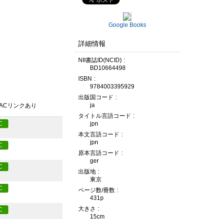
Google Books
詳細情報
NII書誌ID(NCID)
BD10664498
ISBN
9784003395929
出版国コード
ja
PACリンクあり
タイトル言語コード
jpn
C
本文言語コード
jpn
C
原本言語コード
ger
C
出版地
東京
C
ページ数/冊数
431p
大きさ
C
15cm