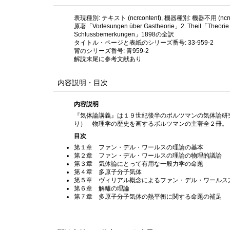
表現種別: テキスト (ncrcontent), 機器種別: 機器不用 (ncrme
原著「Vorlesungen über Gastheorie」2. Theil「Theorie va
Schlussbemerkungen」1898の全訳
タイトル・ページと表紙のシリーズ番号: 33-959-2
背のシリーズ番号: 青959-2
解説末尾に参考文献あり
内容説明・目次
内容説明
『気体論講義』は１９世紀後半のボルツマンの気体論研
り） 物理学の歴史を画するボルツマンの主著全２冊。
目次
第１章 ファン・デル・ワールスの理論の基本
第２章 ファン・デル・ワールスの理論の物理的議論
第３章 気体論にとって有用な一般力学の命題
第４章 多原子分子気体
第５章 ヴィリアル概念によるファン・デル・ワールス
第６章 解離の理論
第７章 多原子分子気体の熱平衡に関する命題の補足