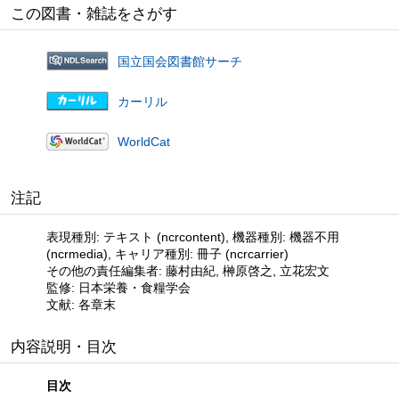
この図書・雑誌をさがす
国立国会図書館サーチ
カーリル
WorldCat
注記
表現種別: テキスト (ncrcontent), 機器種別: 機器不用
(ncrmedia), キャリア種別: 冊子 (ncrcarrier)
その他の責任編集者: 藤村由紀, 榊原啓之, 立花宏文
監修: 日本栄養・食糧学会
文献: 各章末
内容説明・目次
目次