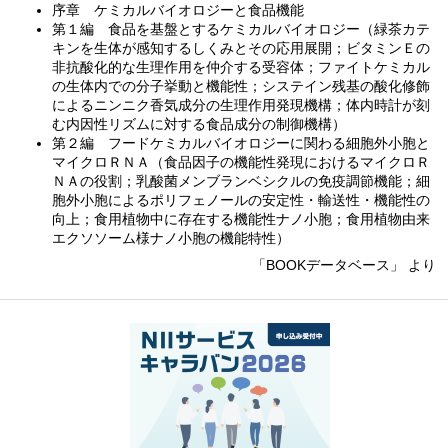
序章 ケミカルバイオロジーと食品機能
第１編 食品を基盤とするケミカルバイオロジー（緑茶カテ
キンを生体が感知するしくみとその応用展開；ビタミンＥの
非抗酸化的な生理作用を仲介する受容体；ファイトケミカル
の生体内での分子挙動と機能性；システイン残基の酸化修飾
によるニンニク香気成分の生理作用発現機構；体内時計が刻
む内因性リズムに対する食品成分の制御機構）
第２編 フードケミカルバイオロジーに関わる細胞外小胞と
マイクロＲＮＡ（食品因子の機能性発現におけるマイクロＲ
ＮＡの役割；乳酸菌メンブランベシクルの免疫調節機能；細
胞外小胞によるポリフェノールの安定性・輸送性・機能性の
向上；食用植物中に存在する機能性ナノ小胞；食用植物由来
エクソソーム様ナノ小胞の機能特性）
「BOOKデータベース」 より