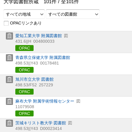
大学図書館所蔵
101
件 /
全
101
件
すべての地域
すべての図書館
OPACリンクあり
愛知工業大学 附属図書館
図
431.6||H
004800033
OPAC
青森県立保健大学 附属図書館
498.53||Y43
00178481
OPAC
旭川市立大学 図書館
498.53/F52
257229
OPAC
麻布大学 附属学術情報センター
図
11079508
OPAC
茨城キリスト教大学 図書館
図
498.53||Y43
D00023414