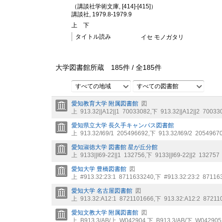
（講談社学術文庫, [414]-[415]）
講談社, 1979.8-1979.9
上
下
タイトル読み
イセ モノガタリ
大学図書館所蔵
185
件 /
全
185
件
すべての地域
すべての図書館
愛知教育大学 附属図書館
図
上
913.32||A12||1
70033082
,
下
913.32||A12||2
70033
愛知県立大学 長久手キャンパス図書館
上
913.32/I69/1
205496692
,
下
913.32/I69/2
2054967
愛知淑徳大学 図書館 星が丘分館
上
9133||I69-22||1
132756
,
下
9133||I69-22||2
132757
愛知大学 豊橋図書館
図
上
#913.32:23:1
8711633240
,
下
#913.32:23:2
87116
愛知大学 名古屋図書館
図
上
913.32:A12:1
8721101666
,
下
913.32:A12:2
87211
愛知文教大学 附属図書館
図
上
B913.3/AB/上
W042904
,
下
B913.3/AB/下
W042905