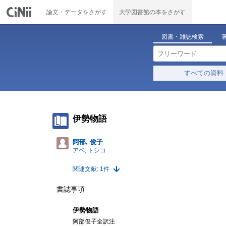
論文・データをさがす
大学図書館の本をさがす
図書・雑誌検索
すべての資料
伊勢物語
阿部, 俊子
アベ, トシコ
関連文献: 1件
書誌事項
伊勢物語
阿部俊子全訳注