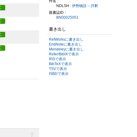
件名
NDLSH :
伊勢物語 -- 評釈
C
親書誌ID
BN00025051
C
書き出し
C
RefWorksに書き出し
EndNoteに書き出し
C
Mendeleyに書き出し
Refer/BibIXで表示
RISで表示
BibTeXで表示
TSVで表示
ISBDで表示
1