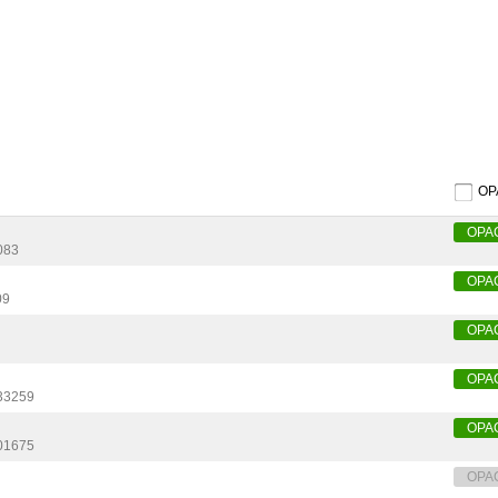
O
OPA
083
OPA
09
OPA
OPA
33259
OPA
01675
OPA