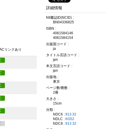
詳細情報
NII書誌ID(NCID)
BN04336825
ISBN
4061584146
4061584154
出版国コード
ja
PACリンクあり
タイトル言語コード
jpn
C
本文言語コード
jpn
C
出版地
東京
C
ページ数/冊数
2冊
C
大きさ
15cm
分類
C
NDC6 :
913.32
NDLC :
KG52
C
NDC8 :
913.32