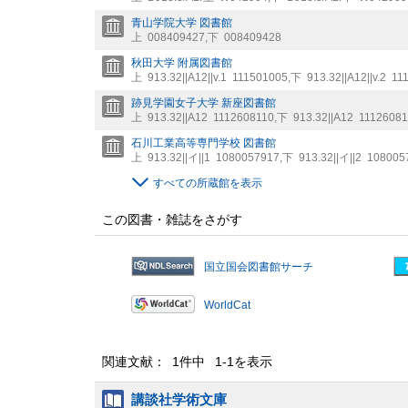
青山学院大学 図書館
上
008409427
,
下
008409428
秋田大学 附属図書館
上
913.32||A12||v.1
111501005
,
下
913.32||A12||v.2
11
跡見学園女子大学 新座図書館
上
913.32||A12
1112608110
,
下
913.32||A12
1112608
石川工業高等専門学校 図書館
上
913.32||イ||1
1080057917
,
下
913.32||イ||2
108005
すべての所蔵館を表示
この図書・雑誌をさがす
国立国会図書館サーチ
WorldCat
関連文献： 1件中 1-1を表示
講談社学術文庫