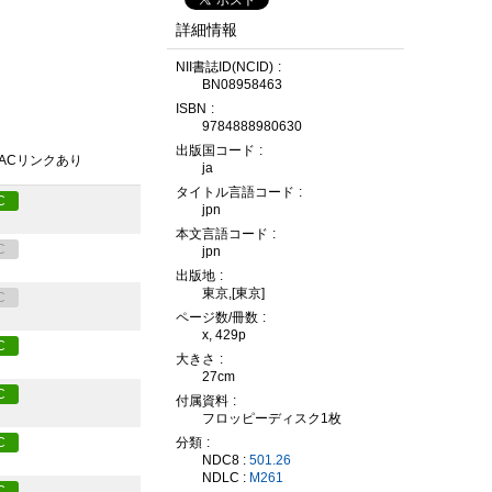
詳細情報
NII書誌ID(NCID)
BN08958463
ISBN
9784888980630
出版国コード
PACリンクあり
ja
タイトル言語コード
C
jpn
本文言語コード
C
jpn
出版地
東京,[東京]
C
ページ数/冊数
x, 429p
C
大きさ
27cm
C
付属資料
フロッピーディスク1枚
分類
C
NDC8 :
501.26
NDLC :
M261
C