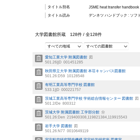
タイトル別名
JSME heat transfer handbook
タイトル読み
デンネツ ハンドブック : ソフ
大学図書館所蔵
128
件 /
全
128
件
すべての地域
すべての図書館
愛知工業大学 附属図書館
図
501.26||D
001451285
秋田県立大学 附属図書館 本荘キャンパス図書館
501.26:D59
10128548
有明工業高等専門学校 図書館
533.1||D
000221757
茨城工業高等専門学校 学術総合情報センター 図書館
図
501.2/De
800312
茨城大学 附属図書館 工学部分館
分
501.26:Den
219400308,119821384,119915543
岩手大学 図書館
図
501.26:N77
0010649119
宇宙航空研究開発機構 宇宙科学研究所 図書室