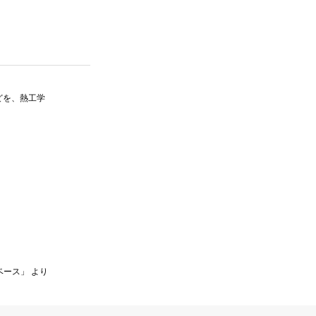
どを、熱工学
ベース」 より