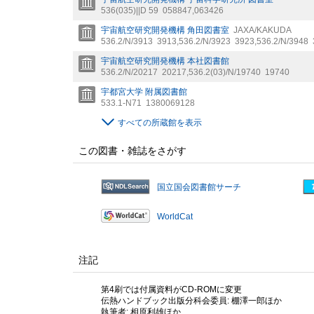
536(035)||D 59
058847,063426
宇宙航空研究開発機構 角田図書室
JAXA/KAKUDA
536.2/N/3913
3913
,
536.2/N/3923
3923
,
536.2/N/3948
宇宙航空研究開発機構 本社図書館
536.2/N/20217
20217
,
536.2(03)/N/19740
19740
宇都宮大学 附属図書館
533.1-N71
1380069128
すべての所蔵館を表示
この図書・雑誌をさがす
国立国会図書館サーチ
WorldCat
注記
第4刷では付属資料がCD-ROMに変更
伝熱ハンドブック出版分科会委員: 棚澤一郎ほか
執筆者: 相原利雄ほか